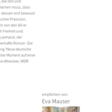
die still und
d lernen muss, dass
ch dessen erst bewusst
ischer Präzision,
ch von den 60-er
h Freiheit und
os jemand, der
uberhafte Roman -Die
tung 'Neue deutsche
iller Moment auf einer
ke Altwicker, WDR-
empfohlen von:
Eva Mauser