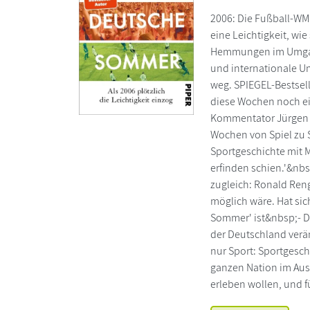
2006: Die Fußball-WM 
eine Leichtigkeit, wi
Hemmungen im Umgang 
und internationale Um
weg. SPIEGEL-Bestsel
diese Wochen noch ei
Kommentator Jürgen K
Wochen von Spiel zu 
Sportgeschichte mit 
erfinden schien.'&nb
zugleich: Ronald Reng
möglich wäre. Hat sic
Sommer' ist&nbsp;- D
der Deutschland verä
nur Sport: Sportgesch
ganzen Nation im Aus
erleben wollen, und f