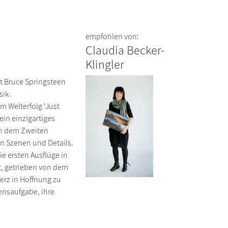
empfohlen von:
Claudia Becker-
Klingler
it Bruce Springsteen
sik.
m Welterfolg 'Just
ein einzigartiges
ch dem Zweiten
en Szenen und Details.
ie ersten Ausflüge in
lt, getrieben von dem
erz in Hoffnung zu
bensaufgabe, ihre