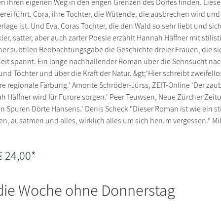
 ihren eigenen Weg in den engen Grenzen des Dorfes finden. Liese, 
gerei führt. Cora, ihre Tochter, die Wütende, die ausbrechen wird un
lage ist. Und Eva, Coras Tochter, die den Wald so sehr liebt und si
r, satter, aber auch zarter Poesie erzählt Hannah Häffner mit stilist
er subtilen Beobachtungsgabe die Geschichte dreier Frauen, die si
Zeit spannt. Ein lange nachhallender Roman über die Sehnsucht nac
nd Töchter und über die Kraft der Natur. &gt;'Hier schreibt zweifell
hre regionale Färbung.' Amonte Schröder-Jürss, ZEIT-Online 'Der za
h Häffner wird für Furore sorgen.' Peer Teuwsen, Neue Zürcher Zei
en Spuren Dörte Hansens.' Denis Scheck "Dieser Roman ist wie ein st
n, ausatmen und alles, wirklich alles um sich herum vergessen." Mi
€ 24,00*
die Woche ohne Donnerstag