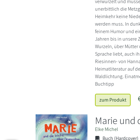
verwurzelt und müssen
unerbittlich die Metz
Heimkehr keine Nieder
werden muss. In dunkle
feinem Humor und ein
Jahren bis in unsere 
Wurzeln, über Mütter u
Sprache liebt, auch i
Riesinnen- von Hanna
Heimatliteratur auf d
Waldlichtung. Einatme
Buchtipp
zum Produkt
Marie und 
Elke Michel
Buch (Hardcover)