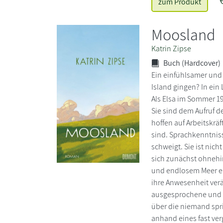
zum Produkt
Moosland
Katrin Zipse
Buch (Hardcover)
Ein einfühlsamer und
Island gingen? In ei
Als Elsa im Sommer 19
Sie sind dem Aufruf d
hoffen auf Arbeitskrä
sind. Sprachkenntniss
schweigt. Sie ist nich
sich zunächst ohnehi
und endlosem Meer ei
ihre Anwesenheit ver
ausgesprochene und u
über die niemand spri
anhand eines fast ver