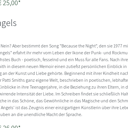
€ 25,00*
ngels
? Nein? Aber bestimmt den Song "Because the Night", den sie 1977 m
 Angels" erfahrt ihr mehr vom Leben der Ikone der Punk- und Rockmu
hstes Buch - poetisch, fesselnd und ein Muss für alle Fans. Nach ihre
mith in diesem neuen Memoir einen zutiefst persönlichen Einblick in 
g an der Kunst und Liebe gehörte. Beginnend mit ihrer Kindheit na
ir Patti Smiths ganz eigene Welt, beschrieben in poetischen, lebhaft
Einblicke in ihre Teenagerjahre, in die Beziehung zu ihren Eltern, in d
irrende Intensität der Liebe. Im Schreiben findet sie schließlich Ha
liche in das Schöne, das Gewöhnliche in das Magische und den Schm
 Angels' ist das Zeugnis einer einzigartigen Künstlerin über ihre Le
uben an die unendliche Macht der Sprache.
€ 26,00*