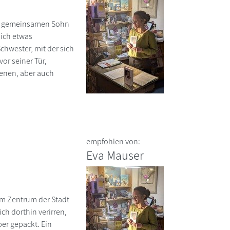
dem gemeinsamen Sohn
lich etwas
chwester, mit der sich
or seiner Tür,
genen, aber auch
empfohlen von:
Eva Mauser
 im Zentrum der Stadt
ch dorthin verirren,
ber gepackt. Ein