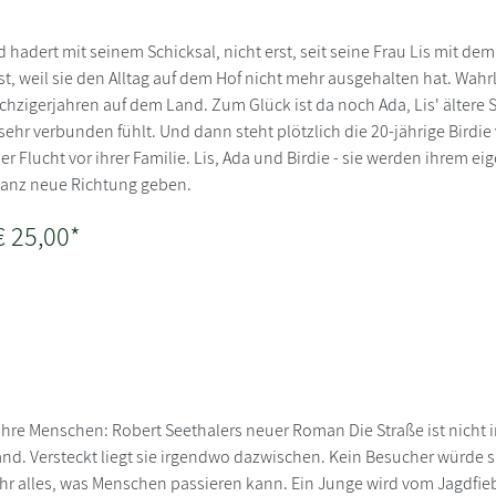
 hadert mit seinem Schicksal, nicht erst, seit seine Frau Lis mit 
ist, weil sie den Alltag auf dem Hof nicht mehr ausgehalten hat. Wahr
hzigerjahren auf dem Land. Zum Glück ist da noch Ada, Lis' ältere S
hr verbunden fühlt. Und dann steht plötzlich die 20-jährige Birdie v
r Flucht vor ihrer Familie. Lis, Ada und Birdie - sie werden ihrem ei
ganz neue Richtung geben.
€ 25,00*
, ihre Menschen: Robert Seethalers neuer Roman Die Straße ist nicht
nd. Versteckt liegt sie irgendwo dazwischen. Kein Besucher würde si
ihr alles, was Menschen passieren kann. Ein Junge wird vom Jagdfie