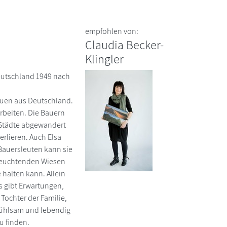
empfohlen von:
Claudia Becker-
Klingler
eutschland 1949 nach
rauen aus Deutschland.
arbeiten. Die Bauern
e Städte abgewandert
erlieren. Auch Elsa
 Bauersleuten kann sie
 leuchtenden Wiesen
halten kann. Allein
s gibt Erwartungen,
ochter der Familie,
infühlsam und lebendig
u finden.