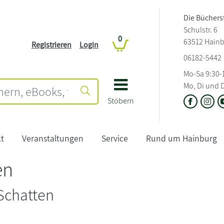
Die Büchers
Schulstr. 6
0
63512 Hain
Registrieren
Login
06182-5442
Mo-Sa 9:30-
Mo, Di und D
Stöbern
t
Veranstaltungen
Service
Rund um Hainburg
en
 Schatten