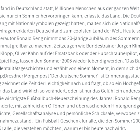
fand in Deutschland statt, Millionen Menschen aus der ganzen Welt
e sie nur ein Sommer hervorbringen kann, erfasste das Land. Die Deu
mit Nationalsymbolen gezeigt hatten, malten sich die Nationalf
fragen erklärten Deutschland zum coolsten Land der Welt. Heute sc
lerautor Ronald Reng nimmt das 20-jährige Jubiläum des Sommerm
nmal greifbar zu machen. Zeitzeugen wie Bundestrainer Jürgen Kli
lopp, Oliver Kahn auf der Ersatzbank oder der Hubschrauberpilot, 
Spiel flog, lassen den Sommer 2006 wieder lebendig werden. 'Das B
Mentalitätsgeschichte und erzählt von einem Moment, in dem sich d
sp;Dresdner Morgenpost 'Der deutsche Sommer' ist Erinnerungsstüc
 zeichnet die Zeit der Leichtigkeit nach und fragt, ob so ein Hochg
h das Land wirklich so verändert, oder ist nur das Gefühl ein andere
ie wichtigste Fußballbuch-Neuerscheinung des Jahres: Ronald Ren
nderte, mit zahlreichen O-Tönen und überraschenden Hintergrundge
ichte, Gesellschaftsanalyse und persönliche Schicksale, verwoben z
nahmezustand.- Ein Fußball-Geschenk für alle, die den Sommer 20
ür alle, die verstehen möchten, warum er bis heute nachwirkt.