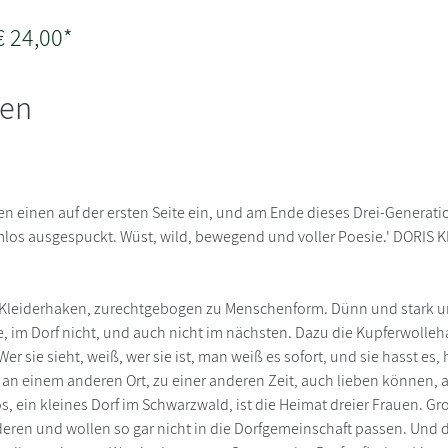
€ 24,00*
nen
en einen auf der ersten Seite ein, und am Ende dieses Drei-Generati
los ausgespuckt. Wüst, wild, bewegend und voller Poesie.' DORIS
in Kleiderhaken, zurechtgebogen zu Menschenform. Dünn und stark u
sie, im Dorf nicht, und auch nicht im nächsten. Dazu die Kupferwolle
r sie sieht, weiß, wer sie ist, man weiß es sofort, und sie hasst es, h
s, an einem anderen Ort, zu einer anderen Zeit, auch lieben können, 
os, ein kleines Dorf im Schwarzwald, ist die Heimat dreier Frauen. 
deren und wollen so gar nicht in die Dorfgemeinschaft passen. Und d