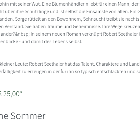
ohin mit seiner Wut. Eine Blumenhändlerin lebt für einen Mann, der s
ht über ihre Schützlinge und ist selbst die Einsamste von allen. Ein
den. Sorge rüttelt an den Bewohnern, Sehnsucht treibt sie nachts a
en Verstand. Sie haben Träume und Geheimnisse. Ihre Wege kreuzen 
nander?&nbsp; In seinem neuen Roman verknüpft Robert Seethaler 
enblicke - und damit des Lebens selbst.
 kleiner Leute: Robert Seethaler hat das Talent, Charaktere und La
älligkeit zu erzeugen in der für ihn so typisch entschlackten und 
€ 25,00*
che Sommer