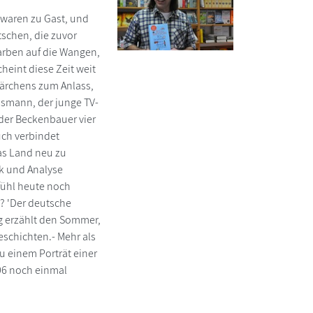
 waren zu Gast, und
tschen, die zuvor
arben auf die Wangen,
heint diese Zeit weit
ärchens zum Anlass,
nsmann, der junge TV-
der Beckenbauer vier
uch verbindet
as Land neu zu
k und Analyse
efühl heute noch
s? 'Der deutsche
g erzählt den Sommer,
schichten.- Mehr als
u einem Porträt einer
06 noch einmal