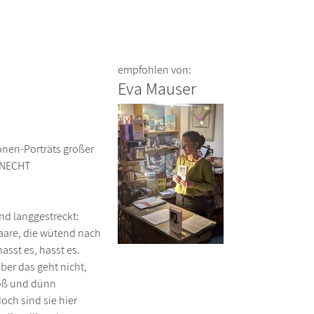
empfohlen von:
Eva Mauser
onen-Porträts großer
 KNECHT
nd langgestreckt:
haare, die wütend nach
asst es, hasst es.
aber das geht nicht,
Groß und dünn
och sind sie hier