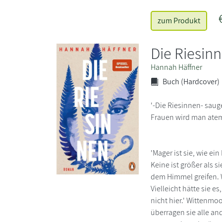
zum Produkt
Die Riesin
Hannah Häffner
Buch (Hardcover)
'-Die Riesinnen- saug
Frauen wird man atem
'Mager ist sie, wie e
Keine ist größer als 
dem Himmel greifen. We
Vielleicht hätte sie e
nicht hier.' Wittenmo
überragen sie alle an