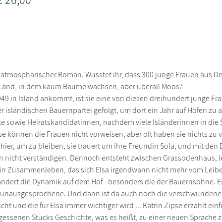
 atmosphärischer Roman. Wusstet ihr, dass 300 junge Frauen aus D
n Land, in dem kaum Bäume wachsen, aber überall Moos?
49 in Island ankommt, ist sie eine von diesen dreihundert junge F
er isländischen Bauernpartei gefolgt, um dort ein Jahr auf Höfen zu 
fte sowie Heiratskandidatinnen, nachdem viele Isländerinnen in di
e können die Frauen nicht vorweisen, aber oft haben sie nichts zu v
t hier, um zu bleiben, sie trauert um ihre Freundin Sola, und mit den
n nicht verständigen. Dennoch entsteht zwischen Grassodenhaus,
n Zusammenleben, das sich Elsa irgendwann nicht mehr vom Leibe 
ändert die Dynamik auf dem Hof - besonders die der Bauernsöhne. E
nausgesprochene. Und dann ist da auch noch die verschwundene T
cht und die für Elsa immer wichtiger wird ... Katrin Zipse erzählt e
gessenen Stücks Geschichte, was es heißt, zu einer neuen Sprache z