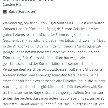
Carsten Henn
Buch (Hardcover)
Warmherzig, poetisch und klug erzählt SPIEGEL-Bestsellerautor
Carsten Henn in 'Sonnenaufgang Nr. 5' vom Geheimnis eines
guten Lebens, von der Macht der Erinnerung und dem
Geschenk der Freundschaft. Leben wir tatsächlich zweimal? Erst
in der Wirklichkeit und dann in der Erinnerung? &nbsp;Der 19-
jährige Jonas hat mit beidem Probleme: dem Leben und der
Erinnerung. Sein Germanistikstudium hat er gerade
geschmissen, und der Konfrontation mit seiner schmerzhaften
Vergangenheit weicht er aus. Stattdessen will er als Ghostwriter
anderen helfen, ihre Lebensgeschichten festzuhalten. Seine
erste Klientin ist die exzentrische alte Filmdiva Stella, die in ihrer
Autobiografie ihr Leben glücklich und erfüllt darstellen will. So
als hätte sie nur richtige Entscheidungen getroffen. Gemeinsam
lernen die beiden, dass man jeden Tag so leben muss, als sei es
der letzte. Damit man ein Leben führt, das unvergesslich ist. Wie