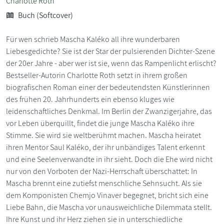
Charlotte Roth
Buch (Softcover)
Für wen schrieb Mascha Kaléko all ihre wunderbaren
Liebesgedichte? Sie ist der Star der pulsierenden Dichter-Szene
der 20er Jahre - aber wer ist sie, wenn das Rampenlicht erlischt?
Bestseller-Autorin Charlotte Roth setzt in ihrem großen
biografischen Roman einer der bedeutendsten Künstlerinnen
des frühen 20. Jahrhunderts ein ebenso kluges wie
leidenschaftliches Denkmal. Im Berlin der Zwanzigerjahre, das
vor Leben überquillt, findet die junge Mascha Kaléko ihre
Stimme. Sie wird sie weltberühmt machen. Mascha heiratet
ihren Mentor Saul Kaléko, der ihr unbändiges Talent erkennt
und eine Seelenverwandte in ihr sieht. Doch die Ehe wird nicht
nur von den Vorboten der Nazi-Herrschaft überschattet: In
Mascha brennt eine zutiefst menschliche Sehnsucht. Als sie
dem Komponisten Chemjo Vinaver begegnet, bricht sich eine
Liebe Bahn, die Mascha vor unausweichliche Dilemmata stellt.
Ihre Kunst und ihr Herz ziehen sie in unterschiedliche