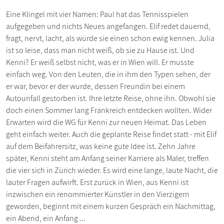
Eine Klingel mit vier Namen: Paul hat das Tennisspielen
aufgegeben und nichts Neues angefangen. Elif redet dauernd,
fragt, nervt, lacht, als würde sie einen schon ewig kennen. Julia
ist so leise, dass man nicht weiß, ob sie zu Hause ist. Und
Kenni? Er weiß selbst nicht, was er in Wien will. Er musste
einfach weg. Von den Leuten, die in ihm den Typen sehen, der
er war, bevor er der wurde, dessen Freundin bei einem
Autounfall gestorben ist. Ihre letzte Reise, ohne ihn. Obwohl sie
doch einen Sommer lang Frankreich entdecken wollten. Wider
Erwarten wird die WG für Kenni zur neuen Heimat. Das Leben
geht einfach weiter. Auch die geplante Reise findet statt - mit Elif
auf dem Beifahrersitz, was keine gute Idee ist. Zehn Jahre
später, Kenni steht am Anfang seiner Karriere als Maler, treffen
die vier sich in Zürich wieder. Es wird eine lange, laute Nacht, die
lauter Fragen aufwirft. Erst zurück in Wien, aus Kenni ist
inzwischen ein renommierter Künstler in den Vierzigern
geworden, beginnt mit einem kurzen Gespräch ein Nachmittag,
ein Abend, ein Anfang ...