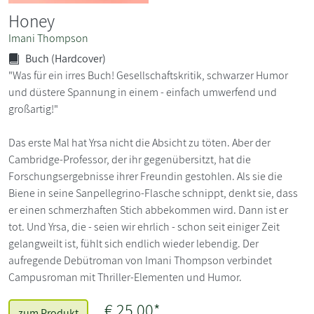
Honey
Imani Thompson
Buch (Hardcover)
"Was für ein irres Buch! Gesellschaftskritik, schwarzer Humor
und düstere Spannung in einem - einfach umwerfend und
großartig!"
Das erste Mal hat Yrsa nicht die Absicht zu töten. Aber der
Cambridge-Professor, der ihr gegenübersitzt, hat die
Forschungsergebnisse ihrer Freundin gestohlen. Als sie die
Biene in seine Sanpellegrino-Flasche schnippt, denkt sie, dass
er einen schmerzhaften Stich abbekommen wird. Dann ist er
tot. Und Yrsa, die - seien wir ehrlich - schon seit einiger Zeit
gelangweilt ist, fühlt sich endlich wieder lebendig. Der
aufregende Debütroman von Imani Thompson verbindet
Campusroman mit Thriller-Elementen und Humor.
€ 25,00*
zum Produkt