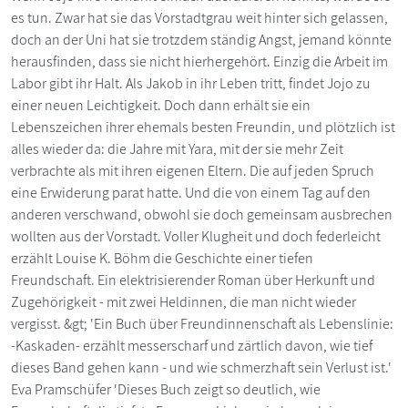
es tun. Zwar hat sie das Vorstadtgrau weit hinter sich gelassen,
doch an der Uni hat sie trotzdem ständig Angst, jemand könnte
herausfinden, dass sie nicht hierhergehört. Einzig die Arbeit im
Labor gibt ihr Halt. Als Jakob in ihr Leben tritt, findet Jojo zu
einer neuen Leichtigkeit. Doch dann erhält sie ein
Lebenszeichen ihrer ehemals besten Freundin, und plötzlich ist
alles wieder da: die Jahre mit Yara, mit der sie mehr Zeit
verbrachte als mit ihren eigenen Eltern. Die auf jeden Spruch
eine Erwiderung parat hatte. Und die von einem Tag auf den
anderen verschwand, obwohl sie doch gemeinsam ausbrechen
wollten aus der Vorstadt. Voller Klugheit und doch federleicht
erzählt Louise K. Böhm die Geschichte einer tiefen
Freundschaft. Ein elektrisierender Roman über Herkunft und
Zugehörigkeit - mit zwei Heldinnen, die man nicht wieder
vergisst. &gt; 'Ein Buch über Freundinnenschaft als Lebenslinie:
-Kaskaden- erzählt messerscharf und zärtlich davon, wie tief
dieses Band gehen kann - und wie schmerzhaft sein Verlust ist.'
Eva Pramschüfer 'Dieses Buch zeigt so deutlich, wie