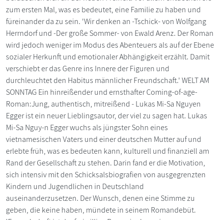
zum ersten Mal, was es bedeutet, eine Familie zu haben und
füreinander da zu sein. 'Wir denken an -Tschick- von Wolfgang
Herrndorf und -Der große Sommer- von Ewald Arenz. Der Roman
wird jedoch weniger im Modus des Abenteuers als auf der Ebene
sozialer Herkunft und emotionaler Abhängigkeit erzählt. Damit
verschiebt er das Genre ins Innere der Figuren und
durchleuchtet den Habitus männlicher Freundschaft.' WELT AM
SONNTAG Ein hinreißender und ernsthafter Coming-of-age-
Roman:Jung, authentisch, mitreißend - Lukas Mi-Sa Nguyen
Egger ist ein neuer Lieblingsautor, der viel zu sagen hat. Lukas
Mi-Sa Nguy-n Egger wuchs als jüngster Sohn eines
vietnamesischen Vaters und einer deutschen Mutter auf und
erlebte früh, was es bedeuten kann, kulturell und finanziell am
Rand der Gesellschaft zu stehen. Darin fand er die Motivation,
sich intensiv mit den Schicksalsbiografien von ausgegrenzten
Kindern und Jugendlichen in Deutschland
auseinanderzusetzen. Der Wunsch, denen eine Stimme zu
geben, die keine haben, mündete in seinem Romandebüt.