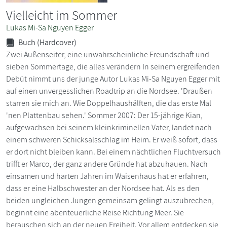
Vielleicht im Sommer
Lukas Mi-Sa Nguyen Egger
Buch (Hardcover)
Zwei Außenseiter, eine unwahrscheinliche Freundschaft und
sieben Sommertage, die alles verändern In seinem ergreifenden
Debüt nimmt uns der junge Autor Lukas Mi-Sa Nguyen Egger mit
auf einen unvergesslichen Roadtrip an die Nordsee. 'Draußen
starren sie mich an. Wie Doppelhaushälften, die das erste Mal
'nen Plattenbau sehen.' Sommer 2007: Der 15-jährige Kian,
aufgewachsen bei seinem kleinkriminellen Vater, landet nach
einem schweren Schicksalsschlag im Heim. Er weiß sofort, dass
er dort nicht bleiben kann. Bei einem nächtlichen Fluchtversuch
trifft er Marco, der ganz andere Gründe hat abzuhauen. Nach
einsamen und harten Jahren im Waisenhaus hat er erfahren,
dass er eine Halbschwester an der Nordsee hat. Als es den
beiden ungleichen Jungen gemeinsam gelingt auszubrechen,
beginnt eine abenteuerliche Reise Richtung Meer. Sie
berauschen sich an der neuen Freiheit. Vor allem entdecken sie