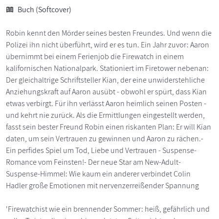
Buch (Softcover)
Robin kennt den Mörder seines besten Freundes. Und wenn die
Polizei ihn nicht überführt, wird er es tun. Ein Jahr zuvor: Aaron
übernimmt bei einem Ferienjob die Firewatch in einem
kalifornischen Nationalpark. Stationiert im Firetower nebenan:
Der gleichaltrige Schriftsteller Kian, der eine unwiderstehliche
Anziehungskraft auf Aaron ausübt - obwohl er spürt, dass Kian
etwas verbirgt. Für ihn verlässt Aaron heimlich seinen Posten -
und kehrt nie zurück. Als die Ermittlungen eingestellt werden,
fasst sein bester Freund Robin einen riskanten Plan: Er will Kian
daten, um sein Vertrauen zu gewinnen und Aaron zu rächen.-
Ein perfides Spiel um Tod, Liebe und Vertrauen - Suspense-
Romance vom Feinsten!- Der neue Star am New-Adult-
Suspense-Himmel: Wie kaum ein anderer verbindet Colin
Hadler große Emotionen mit nervenzerreißender Spannung
'Firewatchist wie ein brennender Sommer: heiß, gefährlich und