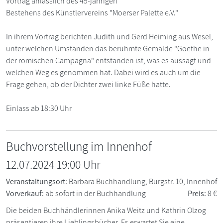
Vortrag anlässlich des 45-jährigen
Bestehens des Künstlervereins "Moerser Palette e.V."
In ihrem Vortrag berichten Judith und Gerd Heiming aus Wesel,
unter welchen Umständen das berühmte Gemälde "Goethe in
der römischen Campagna" entstanden ist, was es aussagt und
welchen Weg es genommen hat. Dabei wird es auch um die
Frage gehen, ob der Dichter zwei linke Füße hatte.
Einlass ab 18:30 Uhr
Buchvorstellung im Innenhof
12.07.2024 19:00 Uhr
Veranstaltungsort:
Barbara Buchhandlung, Burgstr. 10, Innenhof
Vorverkauf:
ab sofort in der Buchhandlung
Preis:
8 €
Die beiden Buchhändlerinnen Anika Weitz und Kathrin Olzog
präsentieren ihre Lieblingsbücher. Es erwartet Sie eine