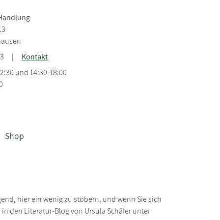
Handlung
13
hausen
63
|
Kontakt
12:30 und 14:30-18:00
0
Shop
gend, hier ein wenig zu stöbern, und wenn Sie sich
in den Literatur-Blog von Ursula Schäfer unter