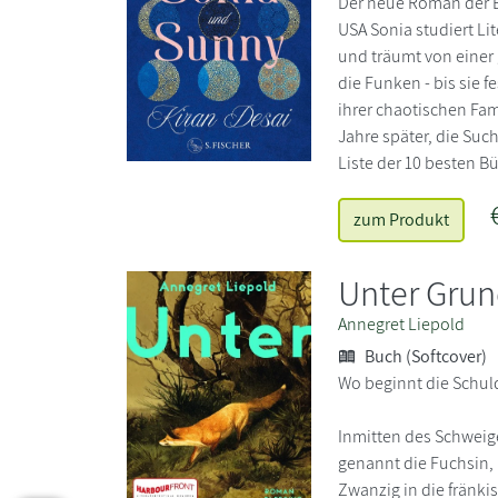
Der neue Roman der B
USA Sonia studiert Li
und träumt von einer 
die Funken - bis sie f
ihrer chaotischen Fam
Jahre später, die Suc
Liste der 10 besten B
zum Produkt
Unter Gru
Annegret Liepold
Buch (Softcover)
Wo beginnt die Schul
Inmitten des Schweige
genannt die Fuchsin, 
Zwanzig in die fränki