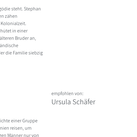
gödie steht. Stephan
en zähen
Kolonialzeit.
hütet in einer
 älteren Bruder an,
ländische
er die Familie siebzig
empfohlen von:
Ursula Schäfer
ichte einer Gruppe
rnien reisen, um
igen Männer nur von