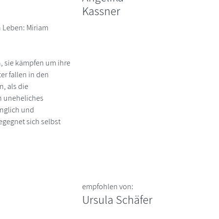
Kassner
n Leben: Miriam
h, sie kämpfen um ihre
r fallen in den
, als die
in uneheliches
inglich und
egegnet sich selbst
empfohlen von:
Ursula Schäfer