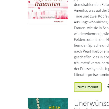
den strahlenden Fotos
Amerika, was auf der 
Tiere und zwei Köpfe 
Aus ungewöhnlicher, e
Frauen: wie sie in Sa
wiedererkennen), wie 
Feldern oder in den 
fremden Sprache und K
nach Pearl Harbor ern
geschaffen, das in eb
träumten' verzauberte
der Presse hymnisch g
Literaturpreise nomin
zum Produkt
Unerwünsc