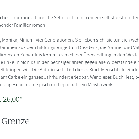
tsches Jahrhundert und die Sehnsucht nach einem selbstbestimmte
ißender Familienroman
 Monika, Miriam. Vier Generationen. Sie lieben sich, sie tun sich we
stammen aus dem Bildungsbürgertum Dresdens, die Männer und Väte
limmsten Zerwürfnis kommt es nach der Übersiedlung in den Westen
ile Enkelin Monika in den Sechzigerjahren gegen alle Widerstände e
t bringen will. Die Autorin selbst ist dieses Kind. Menschlich, eindr
am Carbe ein ganzes Jahrhundert erlebbar. Wer dieses Buch liest, b
liengeschichten. Episch und epochal - ein Meisterwerk.
€ 26,00*
r Grenze