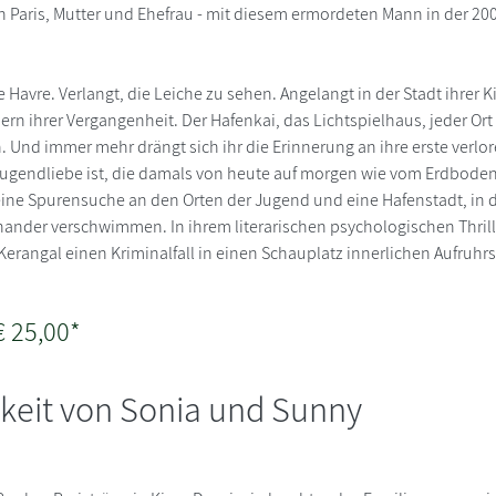
 Paris, Mutter und Ehefrau - mit diesem ermordeten Mann in der 20
Le Havre. Verlangt, die Leiche zu sehen. Angelangt in der Stadt ihrer 
ern ihrer Vergangenheit. Der Hafenkai, das Lichtspielhaus, jeder Ort
 Und immer mehr drängt sich ihr die Erinnerung an ihre erste verlor
Jugendliebe ist, die damals von heute auf morgen wie vom Erdbod
 eine Spurensuche an den Orten der Jugend und eine Hafenstadt, in 
ander verschwimmen. In ihrem literarischen psychologischen Thril
Kerangal einen Kriminalfall in einen Schauplatz innerlichen Aufruhr
€ 25,00*
keit von Sonia und Sunny