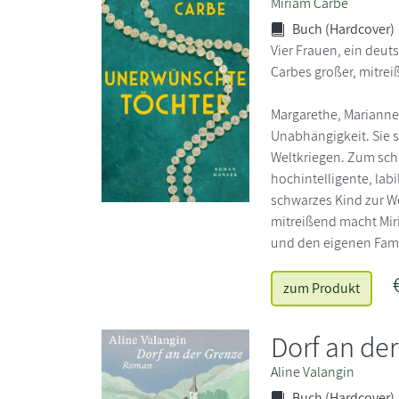
Miriam Carbe
Buch (Hardcover)
Vier Frauen, ein deu
Carbes großer, mitre
Margarethe, Marianne,
Unabhängigkeit. Sie 
Weltkriegen. Zum sch
hochintelligente, lab
schwarzes Kind zur Wel
mitreißend macht Miri
und den eigenen Fami
zum Produkt
Dorf an de
Aline Valangin
Buch (Hardcover)