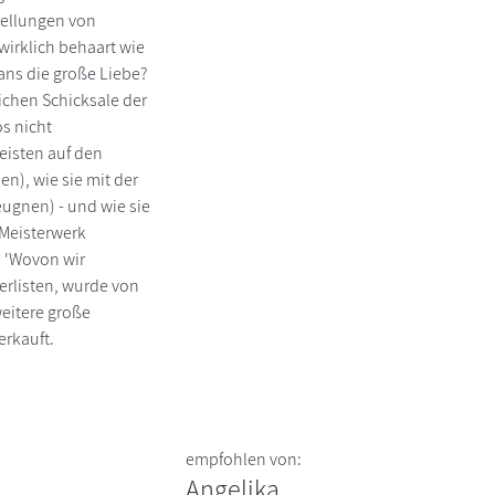
tellungen von
wirklich behaart wie
ans die große Liebe?
ichen Schicksale der
s nicht
eisten auf den
n), wie sie mit der
eugnen) - und wie sie
 Meisterwerk
. 'Wovon wir
erlisten, wurde von
weitere große
erkauft.
empfohlen von:
Angelika