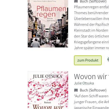
Buch (Softcover)
Pflaumenregen entfalt
Thomes berührender 
Überlebenswillen ihre
Während der Pazifisch
Kleinstadt im Norden d
den Star des örtliche
Kriegsgefangene einri
Jahre später immer n
zum Produkt
Wovon wir
Julie Otsuka
Buch (Softcover)
"Auf dem Schiff ware
junger Frauen, die An
japanische Einwandere