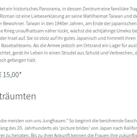
et ein historisches Panorama, in dessen Zentrum eine familiäre Tra
Roman ist eine Liebeserklärung an seine Wahlheimat Taiwan und d
r Bewohner. Taiwan in den 1940er Jahren, am Ende der japanischen 
e Krieg unaufhaltsam näher rückt, wächst die achtjährige Umeko be
er Insel auf. Sie ist stolz auf ihr gutes Japanisch und himmelt ihren
n Baseballteams. Als die Armee jedoch am Ortsrand ein Lager für aus
chtet, gerät ihr Leben in einen Strudel aus Schuld und Verbrechen, d
och gefangen hält.
€ 15,00*
 träumten
n die meisten von uns Jungfrauen." So beginnt die berührende Gesch
fang des 20. Jahrhunderts als 'picture brides' von Japan nach Kalifo
r zu heiraten. Bis zu ihrer Ankunft kennen die Frauen ihre zukünft