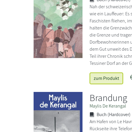
Nah der schweizerisch
wie ein Lauffeuer: Es
Faschisten fliehen, i
halten die Grenzwäch
die Grenze und trage
Dorfbewohnerinnen un
dem Gut unweit des D
Teil ihrer Chronik sch
Tessiner Dorf an der 
zum Produkt
Brandung
Maylis De Kerangal
Buch (Hardcover)
Am Hafen von Le Havre
Rückseite ihre Telefon