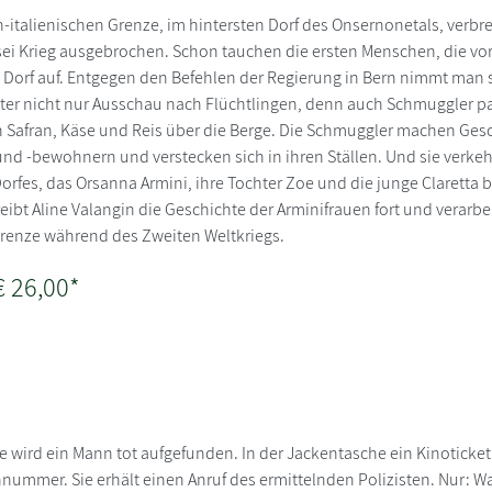
-italienischen Grenze, im hintersten Dorf des Onsernonetals, verbrei
 sei Krieg ausgebrochen. Schon tauchen die ersten Menschen, die vor
m Dorf auf. Entgegen den Befehlen der Regierung in Bern nimmt man s
ter nicht nur Ausschau nach Flüchtlingen, denn auch Schmuggler p
n Safran, Käse und Reis über die Berge. Die Schmuggler machen Ges
d -bewohnern und verstecken sich in ihren Ställen. Und sie verkeh
orfes, das Orsanna Armini, ihre Tochter Zoe und die junge Claretta
reibt Aline Valangin die Geschichte der Arminifrauen fort und verarbe
Grenze während des Zweiten Weltkriegs.
€ 26,00*
 wird ein Mann tot aufgefunden. In der Jackentasche ein Kinoticke
nummer. Sie erhält einen Anruf des ermittelnden Polizisten. Nur: Was