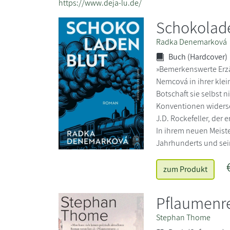
https://www.deja-lu.de/
Schokolad
Radka Denemarková
Buch (Hardcover)
»Bemerkenswerte Erzäh
Nemcová in ihrer klei
Botschaft sie selbst 
Konventionen widerset
J.D. Rockefeller, der 
In ihrem neuen Meist
Jahrhunderts und sei
zum Produkt
Pflaumenr
Stephan Thome