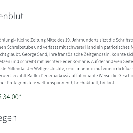
enblut
lung!« Kleine Zeitung Mitte des 19. Jahrhunderts sitzt die Schriftst
nen Schreibstube und verfasst mit schwerer Hand ein patriotisches
nicht glaubt. George Sand, ihre französische Zeitgenossin, konnte s
zen und schreibt mit leichter Feder Romane. Auf der anderen Seite
erste Milliardär der Weltgeschichte, sein Imperium auf einem dickflü
erwerk erzählt Radka Denemarková auf fulminante Weise die Geschic
ner Protagonisten: weltumspannend, hochaktuell, brillant.
€ 34,00*
egen