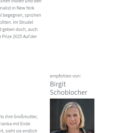
ischen Indien und den
nalist in New York
Mal begegnen, sprühen
ollten. Im Strudel
nd geben doch, auch
 Prize 2025 Auf der
empfohlen von:
Birgit
Schoblocher
its ihre Großmutter,
 Franka mit Ende
, sieht sie endlich