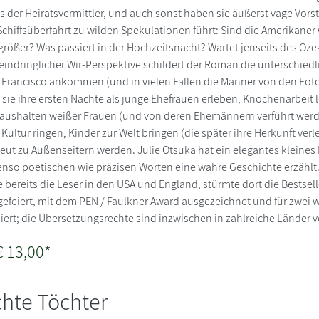
 der Heiratsvermittler, und auch sonst haben sie äußerst vage Vors
Schiffsüberfahrt zu wilden Spekulationen führt: Sind die Amerikaner 
größer? Was passiert in der Hochzeitsnacht? Wartet jenseits des Oze
indringlicher Wir-Perspektive schildert der Roman die unterschiedl
n Francisco ankommen (und in vielen Fällen die Männer von den Foto
sie ihre ersten Nächte als junge Ehefrauen erleben, Knochenarbeit l
Haushalten weißer Frauen (und von deren Ehemännern verführt werde
ultur ringen, Kinder zur Welt bringen (die später ihre Herkunft verl
eut zu Außenseitern werden. Julie Otsuka hat ein elegantes kleines
enso poetischen wie präzisen Worten eine wahre Geschichte erzählt
 bereits die Leser in den USA und England, stürmte dort die Bestsell
efeiert, mit dem PEN / Faulkner Award ausgezeichnet und für zwei 
iert; die Übersetzungsrechte sind inzwischen in zahlreiche Länder v
€ 13,00*
hte Töchter