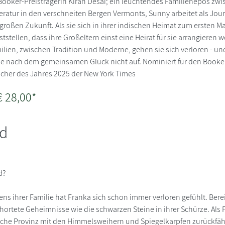
ooker-Preisträgerin Kiran Desai; ein leuchtendes Familienepos zw
teratur in den verschneiten Bergen Vermonts, Sunny arbeitet als Jour
großen Zukunft. Als sie sich in ihrer indischen Heimat zum ersten 
eststellen, dass ihre Großeltern einst eine Heirat für sie arrangieren w
ilien, zwischen Tradition und Moderne, gehen sie sich verloren - u
he nach dem gemeinsamen Glück nicht auf. Nominiert für den Booker
ücher des Jahres 2025 der New York Times
€ 28,00*
nd
d?
ns ihrer Familie hat Franka sich schon immer verloren gefühlt. Bere
hortete Geheimnisse wie die schwarzen Steine in ihrer Schürze. Als
sche Provinz mit den Himmelsweihern und Spiegelkarpfen zurückfährt