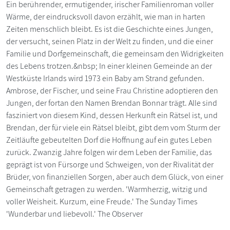
Ein berührender, ermutigender, irischer Familienroman voller
Wärme, der eindrucksvoll davon erzählt, wie man in harten
Zeiten menschlich bleibt. Es ist die Geschichte eines Jungen,
der versucht, seinen Platz in der Welt zu finden, und die einer
Familie und Dorfgemeinschaft, die gemeinsam den Widrigkeiten
des Lebens trotzen.&nbsp; In einer kleinen Gemeinde an der
Westküste Irlands wird 1973 ein Baby am Strand gefunden.
Ambrose, der Fischer, und seine Frau Christine adoptieren den
Jungen, der fortan den Namen Brendan Bonnar trägt. Alle sind
fasziniert von diesem Kind, dessen Herkunft ein Rätsel ist, und
Brendan, der für viele ein Rätsel bleibt, gibt dem vom Sturm der
Zeitläufte gebeutelten Dorf die Hoffnung auf ein gutes Leben
zurück. Zwanzig Jahre folgen wir dem Leben der Familie, das
geprägt ist von Fürsorge und Schweigen, von der Rivalität der
Brüder, von finanziellen Sorgen, aber auch dem Glück, von einer
Gemeinschaft getragen zu werden. 'Warmherzig, witzig und
voller Weisheit. Kurzum, eine Freude.' The Sunday Times
'Wunderbar und liebevoll.' The Observer