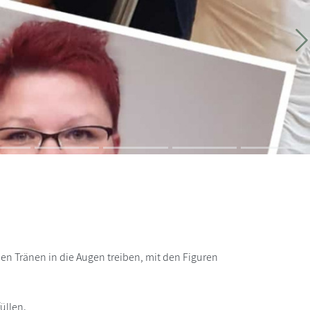
W
nen Tränen in die Augen treiben, mit den Figuren
üllen.