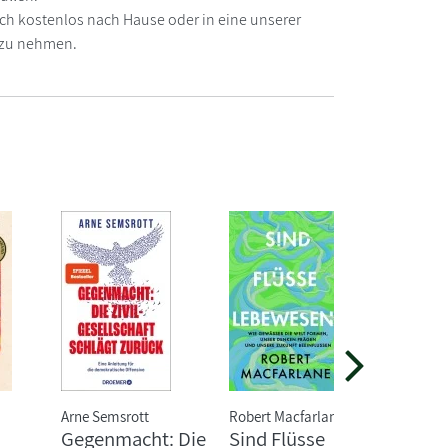
Buch kostenlos nach Hause oder in eine unserer
n zu nehmen.
Arne Semsrott
Robert Macfarlane
Inga H
Gegenmacht: Die
Sind Flüsse
Littl