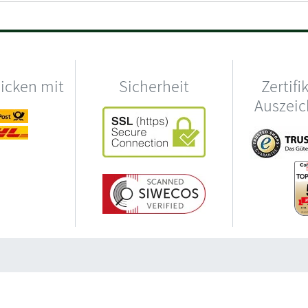
hicken mit
Sicherheit
Zertifi
Auszei