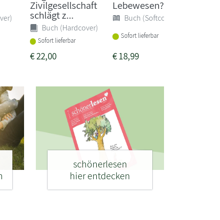
Zivilgesellschaft
Lebewesen?
Buc
schlägt z...
ver)
Buch (Softcover)
Buch (Hardcover)
Sofort
Sofort lieferbar
Sofort lieferbar
€
22,00
€
18,99
€
24,0
schönerlesen
n
hier entdecken