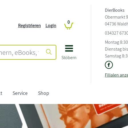
DierBooks
Obermarkt 
0
04736 Wald
Registrieren
Login
034327 673
Montag 8:30
Dienstag bis
Samstag 8:30
Stöbern
Filialen anz
t
Service
Shop