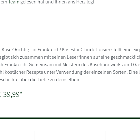
erem
Team
gelesen hat und Ihnen ans Herz legt.
Käse? Richtig - in Frankreich! Käsestar Claude Luisier stellt eine ex
egibt sich zusammen mit seinen Leser*innen auf eine geschmacklich
rch Frankreich. Gemeinsam mit Meistern des Käsehandwerks und Ga
hl köstlicher Rezepte unter Verwendung der einzelnen Sorten. Eine 
eschichte über die Liebe zu demselben.
€ 39,99*