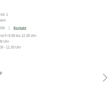
tr. 1
tein
556
|
Kontakt
nd Fr 9.00 bis 12.30 Uhr
.00 Uhr
00 - 12.30 Uhr
p
W