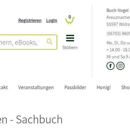
Buch-Vogel
0
Kreuznachers
Registrieren
Login
55597 Wölls
(06703) 960
Mo, Di, Do u
Stöbern
+ 14.00 - 18
Mi und Sa 9.
takt
Veranstaltungen
Passbilder
Honig!
Sho
n - Sachbuch