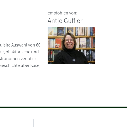
empfohlen von:
Antje Guffler
quisite Auswahl von 60
e, olfaktorische und
stronomen verrät er
Geschichte über Käse,