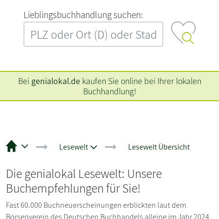
L‍i‍e‍b‍l‍i‍n‍g‍s‍b‍u‍c‍h‍h‍a‍n‍d‍l‍u‍n‍g‍ ‍s‍u‍c‍h‍e‍n‍:‍
Bei
genialokal.de
kaufen Sie online bei Ihrer lokalen
Buchhandlung!
Lesewelt
Lesewelt Übersicht
Die genialokal Lesewelt: Unsere
Buchempfehlungen für Sie!
Fast 60.000 Buchneuerscheinungen erblickten laut dem
Börsenverein des Deutschen Buchhandels alleine im Jahr 2024