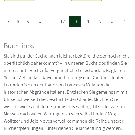
«
8
9
10
11
12
13
14
15
16
17
Buchtipps
Sie sind auf der Suche nach leichter Lektüre, die dennoch nicht
oberflächlich daherkommt? – In unseren Buchtipps finden Sie
interessante Bücher für vergnügliche Lesestunden. Begleiten
Sie Juli Zeh in das fiktive brandenburgische Dorf Unterleuten.
Erkunden Sie an der Hand von Francesca Melandri die
historischen Abgründe Italiens. Entdecken Sie gemeinsam mit
Ulrike Schweikert die Geschichte der Charité. Möchten Sie
wissen, wie es mit dem Feminismus weitergeht? Oder wie ein
Mensch nach vielen Wirrungen zu sich selbst findet? Meg
Wolitzer und Jojo Moyes vervollkommnen die Reihe unserer
Buchempfehlungen , unter denen Sie sicher fündig werden.