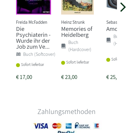
Freida McFadden
Heinz Strunk
Sebastian Fitz
Die
Memories of
Amokspiel
Psychiaterin -
Heidelberg
Buch
Wurde ihr der
Buch
(Hardcove
Job zum Ve...
(Hardcover)
Buch (Softcover)
Sofort lieferba
Sofort lieferbar
Sofort lieferbar
€
17,00
€
23,00
€
25,00
Zahlungsmethoden