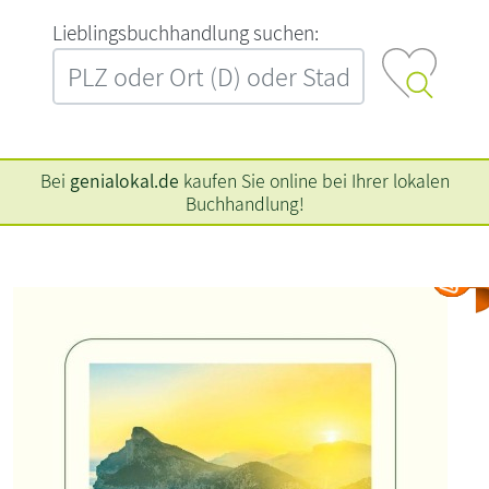
L‍i‍e‍b‍l‍i‍n‍g‍s‍b‍u‍c‍h‍h‍a‍n‍d‍l‍u‍n‍g‍ ‍s‍u‍c‍h‍e‍n‍:‍
Bei
genialokal.de
kaufen Sie online bei Ihrer lokalen
Buchhandlung!