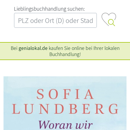
L‍i‍e‍b‍l‍i‍n‍g‍s‍b‍u‍c‍h‍h‍a‍n‍d‍l‍u‍n‍g‍ ‍s‍u‍c‍h‍e‍n‍:‍
Bei
genialokal.de
kaufen Sie online bei Ihrer lokalen
Buchhandlung!