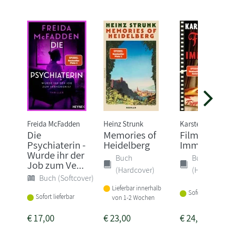
Freida McFadden
Heinz Strunk
Karsten Dusse
Die
Memories of
Filmriss au
Psychiaterin -
Heidelberg
Immenhof
Wurde ihr der
Buch
Buch
Job zum Ve...
(Hardcover)
(Hardcove
Buch (Softcover)
Lieferbar innerhalb
Sofort lieferba
Sofort lieferbar
von 1-2 Wochen
€
17,00
€
23,00
€
24,00