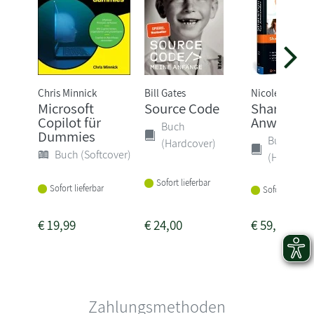
Chris Minnick
Bill Gates
Nicole Enders
Microsoft
Source Code
SharePoint
Copilot für
Anwender
Buch
Dummies
Buch
(Hardcover)
Buch (Softcover)
(Hardcove
Sofort lieferbar
Sofort lieferbar
Sofort lieferba
€
19,99
€
24,00
€
59,90
Zahlungsmethoden