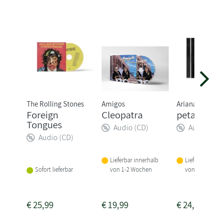
The Rolling Stones
Amigos
Ariana Grande
Foreign
Cleopatra
petal
Tongues
Audio (CD)
Audio (CD
Audio (CD)
Lieferbar innerhalb
Lieferbar inne
von 1-2 Wochen
von 1-2 Woch
Sofort lieferbar
€
25,99
€
19,99
€
24,99