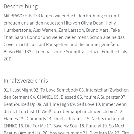
Beschreibung
Mit BRAVO Hits 133 läuten wir endlich den Frühling ein und
erfreuen uns an den neuesten Hits von Olivia Dean, Holly
Humberstone, Alex Warren, Zara Larsson, Bruno Mars, Take
That, Sarah Connor und vielen vielen mehr. Schon alleine das
Cover macht Lust auf Rausgehen und die Sonne genießen.
Bravo Hits 133 ist der passende Soundtrack dazu. Erhältlich als
2CD
Inhaltsverzeichnis
01. I Just Might 02. To Love Somebody 03. Interstellar (Zwischen
den Sternen) 04. CHANEL 05. Blessed 06. You're A Superstar 07.
Beat Yourself Up 08. All Time High 09. Self Love 10. Immer wenn
du nicht da bist 11. Weißt du überhaupt noch wer ich bin? 12.
Flames 13. Diamonds 14. I had a dream... 15. Nichts mehr (mit
ENNIO) 16. Die For Me 17. Save My Soul 18. Funeral 19. So Much
Beauty (Around Us) 20. boy you turn me 21. Dive Into Me 22. Fire