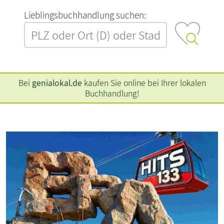
L‍i‍e‍b‍l‍i‍n‍g‍s‍b‍u‍c‍h‍h‍a‍n‍d‍l‍u‍n‍g‍ ‍s‍u‍c‍h‍e‍n‍:‍
Bei
genialokal.de
kaufen Sie online bei Ihrer lokalen
Buchhandlung!