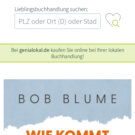
L‍i‍e‍b‍l‍i‍n‍g‍s‍b‍u‍c‍h‍h‍a‍n‍d‍l‍u‍n‍g‍ ‍s‍u‍c‍h‍e‍n‍:‍
Bei
genialokal.de
kaufen Sie online bei Ihrer lokalen
Buchhandlung!