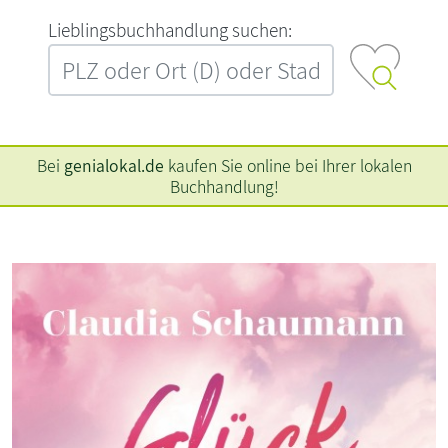
L‍i‍e‍b‍l‍i‍n‍g‍s‍b‍u‍c‍h‍h‍a‍n‍d‍l‍u‍n‍g‍ ‍s‍u‍c‍h‍e‍n‍:‍
Bei
genialokal.de
kaufen Sie online bei Ihrer lokalen
Buchhandlung!