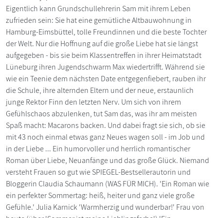
Eigentlich kann Grundschullehrerin Sam mit ihrem Leben
zufrieden sein: Sie hat eine gemütliche Altbauwohnung in
Hamburg-Eimsbüttel, tolle Freundinnen und die beste Tochter
der Welt. Nur die Hoffnung auf die große Liebe hat sie längst
aufgegeben - bis sie beim Klassentreffen in ihrer Heimatstadt
Lüneburg ihren Jugendschwarm Max wiedertrifft. Während sie
wie ein Teenie dem nächsten Date entgegenfiebert, rauben ihr
die Schule, ihre alternden Eltern und der neue, erstaunlich
junge Rektor Finn den letzten Nerv. Um sich von ihrem
Gefühlschaos abzulenken, tut Sam das, was ihr am meisten
Spaß macht: Macarons backen. Und dabei fragt sie sich, ob sie
mit 43 noch einmal etwas ganz Neues wagen soll - im Job und
in der Liebe ... Ein humorvoller und herrlich romantischer
Roman über Liebe, Neuanfänge und das große Glück. Niemand
versteht Frauen so gut wie SPIEGEL-Bestsellerautorin und
Bloggerin Claudia Schaumann (WAS FÜR MICH). 'Ein Roman wie
ein perfekter Sommertag: heiß, heiter und ganz viele große
Gefühle.' Julia Karnick 'Warmherzig und wunderbar!' Frau von