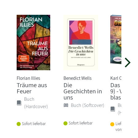
Florian Illies
Benedict Wells
Karl Olsberg
Träume aus
Die
Das Dorf 
Feuer
Geschichten in
9) - Verirrt
uns
blassen W
Buch
Buch (Softcover)
Buch
(Hardcover)
(Hardcove
Sofort lieferbar
Sofort lieferbar
Lieferbar inne
von 1-2 Woch