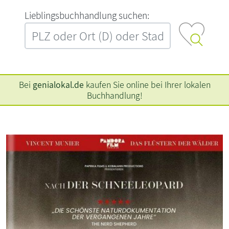
L‍i‍e‍b‍l‍i‍n‍g‍s‍b‍u‍c‍h‍h‍a‍n‍d‍l‍u‍n‍g‍ ‍s‍u‍c‍h‍e‍n‍:‍
Bei
genialokal.de
kaufen Sie online bei Ihrer lokalen
Buchhandlung!