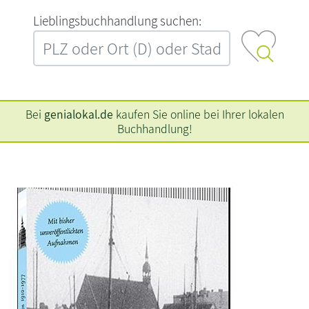
L‍i‍e‍b‍l‍i‍n‍g‍s‍b‍u‍c‍h‍h‍a‍n‍d‍l‍u‍n‍g‍ ‍s‍u‍c‍h‍e‍n‍:‍
Bei
genialokal.de
kaufen Sie online bei Ihrer lokalen
Buchhandlung!