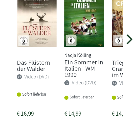
Nadja Kölling
Ein Sommer in
Das Flüstern
Triegel trif
Italien - WM
der Wälder
Cranach: 
1990
im Widerstr
Video (DVD)
Video (DVD)
Video (DV
Sofort lieferbar
Sofort lieferbar
Sofort lieferba
€
16,99
€
14,99
€
14,99