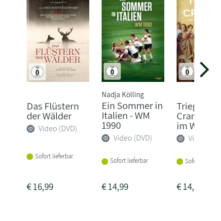
Nadja Kölling
Ein Sommer in
Das Flüstern
Triegel trif
Italien - WM
der Wälder
Cranach: 
1990
im Widerstr
Video (DVD)
Video (DVD)
Video (DV
Sofort lieferbar
Sofort lieferbar
Sofort lieferba
€
16,99
€
14,99
€
14,99