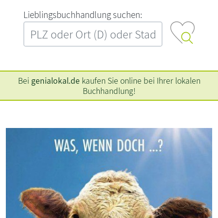
L‍i‍e‍b‍l‍i‍n‍g‍s‍b‍u‍c‍h‍h‍a‍n‍d‍l‍u‍n‍g‍ ‍s‍u‍c‍h‍e‍n‍:‍
Bei
genialokal.de
kaufen Sie online bei Ihrer lokalen
Buchhandlung!