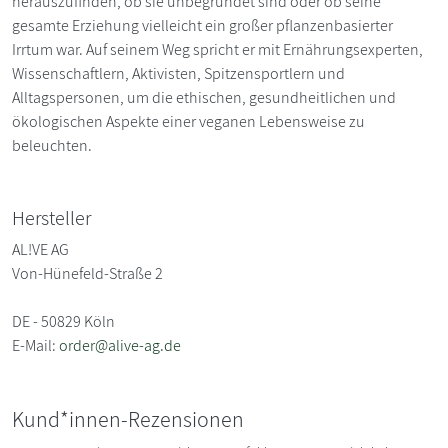
herauszufinden, ob sie unbegründet sind oder ob seine
gesamte Erziehung vielleicht ein großer pflanzenbasierter
Irrtum war. Auf seinem Weg spricht er mit Ernährungsexperten,
Wissenschaftlern, Aktivisten, Spitzensportlern und
Alltagspersonen, um die ethischen, gesundheitlichen und
ökologischen Aspekte einer veganen Lebensweise zu
beleuchten.
Hersteller
AL!VE AG
Von-Hünefeld-Straße 2
DE - 50829 Köln
E-Mail:
order@alive-ag.de
Kund*innen-Rezensionen