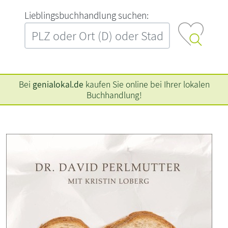
L‍i‍e‍b‍l‍i‍n‍g‍s‍b‍u‍c‍h‍h‍a‍n‍d‍l‍u‍n‍g‍ ‍s‍u‍c‍h‍e‍n‍:‍
Bei
genialokal.de
kaufen Sie online bei Ihrer lokalen
Buchhandlung!