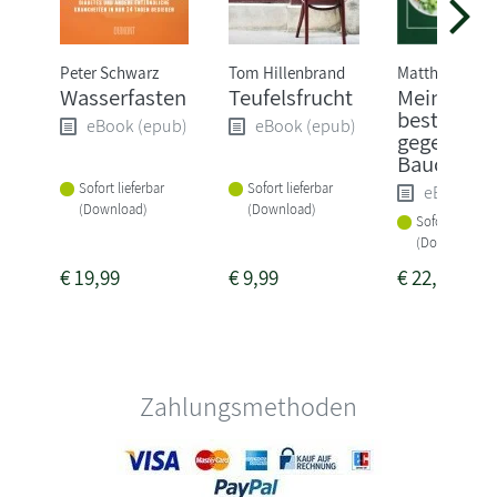
Peter Schwarz
Tom Hillenbrand
Matthias Riedl
Wasserfasten
Teufelsfrucht
Meine 80
besten Re
eBook (epub)
eBook (epub)
gegen
Bauchfett
Sofort lieferbar
Sofort lieferbar
eBook (e
(Download)
(Download)
Sofort lieferba
(Download)
€
19,99
€
9,99
€
22,99
Zahlungsmethoden