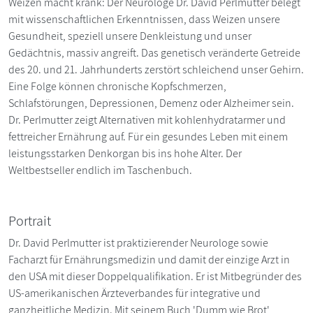
Weizen macht krank: Der Neurologe Dr. David Perlmutter belegt
mit wissenschaftlichen Erkenntnissen, dass Weizen unsere
Gesundheit, speziell unsere Denkleistung und unser
Gedächtnis, massiv angreift. Das genetisch veränderte Getreide
des 20. und 21. Jahrhunderts zerstört schleichend unser Gehirn.
Eine Folge können chronische Kopfschmerzen,
Schlafstörungen, Depressionen, Demenz oder Alzheimer sein.
Dr. Perlmutter zeigt Alternativen mit kohlenhydratarmer und
fettreicher Ernährung auf. Für ein gesundes Leben mit einem
leistungsstarken Denkorgan bis ins hohe Alter. Der
Weltbestseller endlich im Taschenbuch.
Portrait
Dr. David Perlmutter ist praktizierender Neurologe sowie
Facharzt für Ernährungsmedizin und damit der einzige Arzt in
den USA mit dieser Doppelqualifikation. Er ist Mitbegründer des
US-amerikanischen Ärzteverbandes für integrative und
ganzheitliche Medizin. Mit seinem Buch 'Dumm wie Brot'