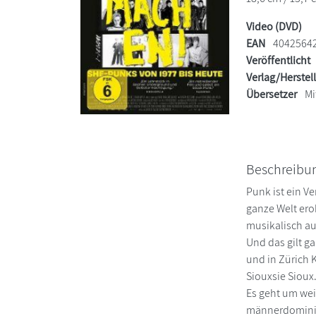
Video (DVD)
EAN
4042564
Veröffentlicht
Verlag/Herstel
Übersetzer
Mi
Beschreibu
Punk ist ein V
ganze Welt ero
musikalisch aus
Und das gilt ga
und in Zürich 
Siouxsie Sioux
Es geht um we
männerdominie