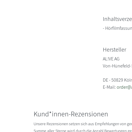
Inhaltsverze
- Hörfilmfassu
Hersteller
AL!VE AG
Von-Hünefeld-
DE - 50829 Köl
E-Mail:
order@a
Kund*innen-Rezensionen
Unsere Rezensionen setzen sich aus Empfehlungen von g
Summe aller Sterne wird durch die Anzahl Bewertungen gete