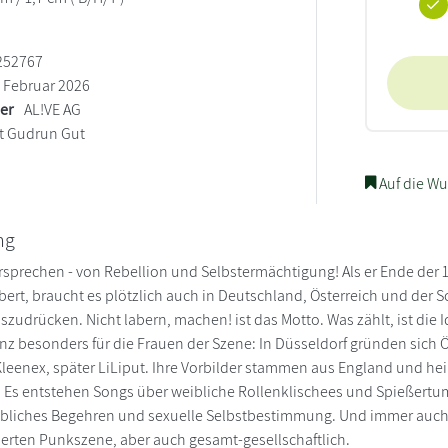
252767
Februar 2026
ler
AL!VE AG
t Gudrun Gut
Auf die Wu
ng
ersprechen - von Rebellion und Selbstermächtigung! Als er Ende der
bert, braucht es plötzlich auch in Deutschland, Österreich und der
zudrücken. Nicht labern, machen! ist das Motto. Was zählt, ist die I
nz besonders für die Frauen der Szene: In Düsseldorf gründen sich Ös
Kleenex, später LiLiput. Ihre Vorbilder stammen aus England und hei
. Es entstehen Songs über weibliche Rollenklischees und Spießert
ibliches Begehren und sexuelle Selbstbestimmung. Und immer auch 
rten Punkszene, aber auch gesamt-gesellschaftlich.