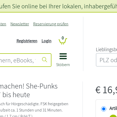
fen Sie online bei Ihrer lokalen
, inhabergefü
sten
Newsletter
Reservierung prüfen
0
Registrieren
Login
L‍i‍e‍b‍l‍i‍n‍g‍s‍b
Stöbern
 machen! She-Punks
€
16
 bis heute
sch für Hörgeschädigte. FSK freigegeben
Arti
aufzeit ca. 1 Stunden und 31 Minuten.
cm / 1,7 cm ( B/H/T )