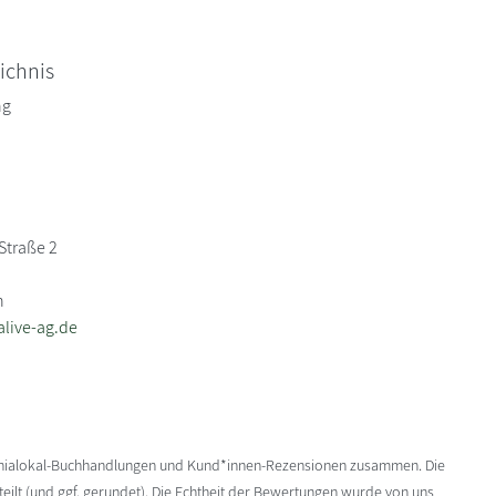
ichnis
ng
Straße 2
n
live-ag.de
enialokal-Buchhandlungen und Kund*innen-Rezensionen zusammen. Die
ilt (und ggf. gerundet). Die Echtheit der Bewertungen wurde von uns