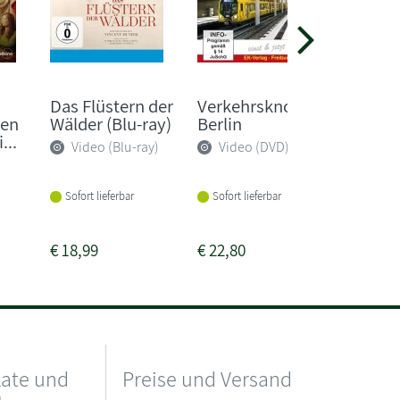
Lars Jess
Jetzt. 
Das Flüstern der
Verkehrsknoten
Meine 
len
Wälder (Blu-ray)
Berlin
Robert
...
Video (Blu-ray)
Video (DVD)
Video
Sofort lieferbar
Sofort lieferbar
Lieferba
Wochen
€
18,99
€
22,80
€
20,99
kate und
Preise und Versand