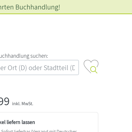
hrten
Buchhandlung!
‍u‍c‍h‍h‍a‍n‍d‍l‍u‍n‍g‍ ‍s‍u‍c‍h‍e‍n‍:‍
,99
inkl. MwSt.
kel liefern lassen
Sofort lieferbar
(Versand mit Deutscher