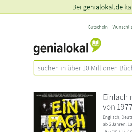
Bei
genialokal.de
kau
Gutschein
Wunschli
Einfach
von 1977
Englisch, Deut
ab 6 Jahren. L
18,6 cm / 13,7 