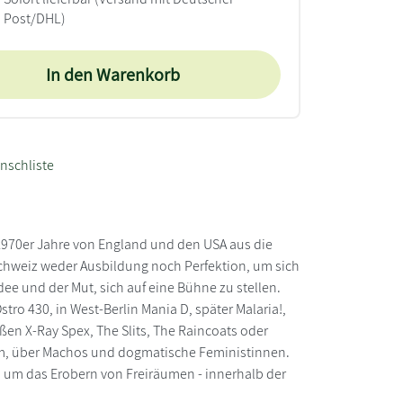
Post/DHL)
In den Warenkorb
nschliste
 1970er Jahre von England und den USA aus die
 Schweiz weder Ausbildung noch Perfektion, um sich
dee und der Mut, sich auf eine Bühne zu stellen.
tro 430, in West-Berlin Mania D, später Malaria!,
ßen X-Ray Spex, The Slits, The Raincoats oder
um, über Machos und dogmatische Feministinnen.
um das Erobern von Freiräumen - innerhalb der