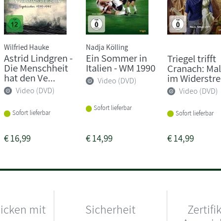
Wilfried Hauke
Nadja Kölling
Astrid Lindgren -
Ein Sommer in
Triegel trifft
Die Menschheit
Italien - WM 1990
Cranach: Ma
hat den Ve...
im Widerstrei
Video (DVD)
Video (DVD)
Video (DVD)
Sofort lieferbar
Sofort lieferbar
Sofort lieferbar
€
16,99
€
14,99
€
14,99
hicken mit
Sicherheit
Zertifi