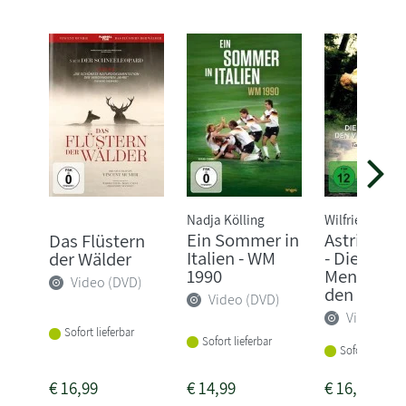
Nadja Kölling
Wilfried Hauk
Ein Sommer in
Astrid Lin
Das Flüstern
Italien - WM
- Die
der Wälder
1990
Menschhei
Video (DVD)
den Ve...
Video (DVD)
Video (DV
Sofort lieferbar
Sofort lieferbar
Sofort lieferba
€
16,99
€
14,99
€
16,99