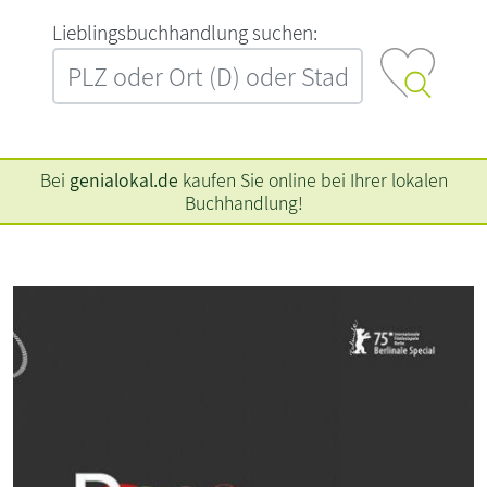
L‍i‍e‍b‍l‍i‍n‍g‍s‍b‍u‍c‍h‍h‍a‍n‍d‍l‍u‍n‍g‍ ‍s‍u‍c‍h‍e‍n‍:‍
Bei
genialokal.de
kaufen Sie online bei Ihrer lokalen
Buchhandlung!