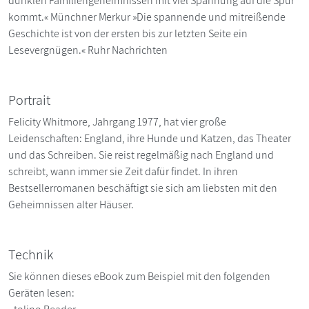
dunklen Familiengeheimnissen mit viel Spannung auf die Spur
kommt.« Münchner Merkur »Die spannende und mitreißende
Geschichte ist von der ersten bis zur letzten Seite ein
Lesevergnügen.« Ruhr Nachrichten
Portrait
Felicity Whitmore, Jahrgang 1977, hat vier große
Leidenschaften: England, ihre Hunde und Katzen, das Theater
und das Schreiben. Sie reist regelmäßig nach England und
schreibt, wann immer sie Zeit dafür findet. In ihren
Bestsellerromanen beschäftigt sie sich am liebsten mit den
Geheimnissen alter Häuser.
Technik
Sie können dieses eBook zum Beispiel mit den folgenden
Geräten lesen: