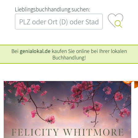
L‍i‍e‍b‍l‍i‍n‍g‍s‍b‍u‍c‍h‍h‍a‍n‍d‍l‍u‍n‍g‍ ‍s‍u‍c‍h‍e‍n‍:‍
Bei
genialokal.de
kaufen Sie online bei Ihrer lokalen
Buchhandlung!