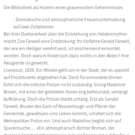
Die Bibliothek als Hüterin eines grauenvollen Geheimnisses
- Dramatische und atmosphärische Frauenunterhaltung
auf zwei Zeitebenen
Bei ihrer Doktorarbeit über die Entstehung von Heldenmythen
macht Zoe Farwell eine Entdeckung: Ihr Vorfahre Gerald Farwell,
der wie ein Heiliger verehrt wird, ist anscheinend ermordet
worden. Doch warum findet sich dazu nichts in den Akten? Ihre
Neugierde ist geweckt.
Liverpool, 1839. Ein Mörder geht um in der Stadt, der es speziell
auf Prostituierte abgesehen hat. Doch für ermordete Dirnen
fühlt sich die örtliche Polizei nicht zuständig. Einzig Madeline
Brown, mit einer der getöteten Huren eng befreundet, verlangt
Aufklärung. Doch die Polizei bleibt untätig. Erst als Gerald
Farwell, Bruder des Earls of Wooverlough und Pfarrer der
Gemeinde, gewaltsam ums Leben kommt, schaltet sich die
Metropolitan Police ein. Und auch Madeline begibt sich auf
Spurensuche ... »Ein atmosphärisch dichter Roman, der