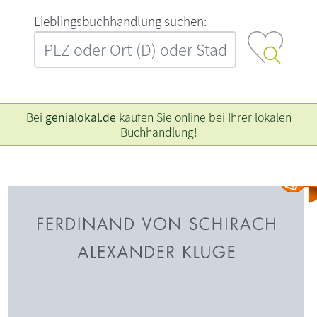
L‍i‍e‍b‍l‍i‍n‍g‍s‍b‍u‍c‍h‍h‍a‍n‍d‍l‍u‍n‍g‍ ‍s‍u‍c‍h‍e‍n‍:‍
Bei
genialokal.de
kaufen Sie online bei Ihrer lokalen
Buchhandlung!