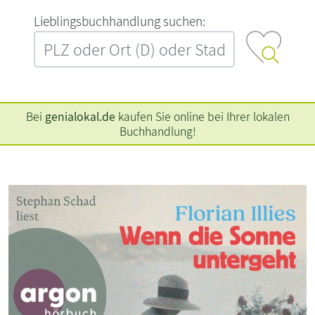
L‍i‍e‍b‍l‍i‍n‍g‍s‍b‍u‍c‍h‍h‍a‍n‍d‍l‍u‍n‍g‍ ‍s‍u‍c‍h‍e‍n‍:‍
Bei
genialokal.de
kaufen Sie online bei Ihrer lokalen
Buchhandlung!