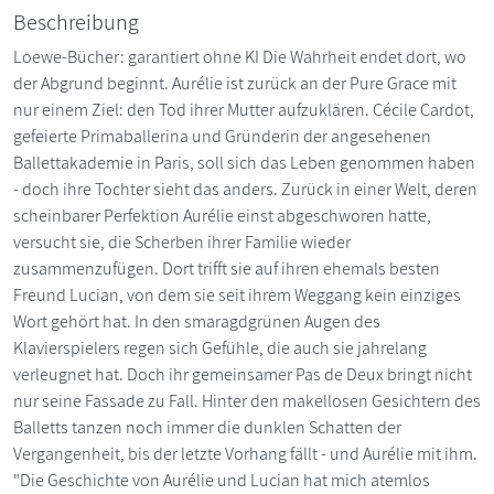
Beschreibung
Loewe-Bücher: garantiert ohne KI Die Wahrheit endet dort, wo
der Abgrund beginnt. Aurélie ist zurück an der Pure Grace mit
nur einem Ziel: den Tod ihrer Mutter aufzuklären. Cécile Cardot,
gefeierte Primaballerina und Gründerin der angesehenen
Ballettakademie in Paris, soll sich das Leben genommen haben
- doch ihre Tochter sieht das anders. Zurück in einer Welt, deren
scheinbarer Perfektion Aurélie einst abgeschworen hatte,
versucht sie, die Scherben ihrer Familie wieder
zusammenzufügen. Dort trifft sie auf ihren ehemals besten
Freund Lucian, von dem sie seit ihrem Weggang kein einziges
Wort gehört hat. In den smaragdgrünen Augen des
Klavierspielers regen sich Gefühle, die auch sie jahrelang
verleugnet hat. Doch ihr gemeinsamer Pas de Deux bringt nicht
nur seine Fassade zu Fall. Hinter den makellosen Gesichtern des
Balletts tanzen noch immer die dunklen Schatten der
Vergangenheit, bis der letzte Vorhang fällt - und Aurélie mit ihm.
"Die Geschichte von Aurélie und Lucian hat mich atemlos