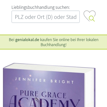
L‍i‍e‍b‍l‍i‍n‍g‍s‍b‍u‍c‍h‍h‍a‍n‍d‍l‍u‍n‍g‍ ‍s‍u‍c‍h‍e‍n‍:‍
Bei
genialokal.de
kaufen Sie online bei Ihrer lokalen
Buchhandlung!