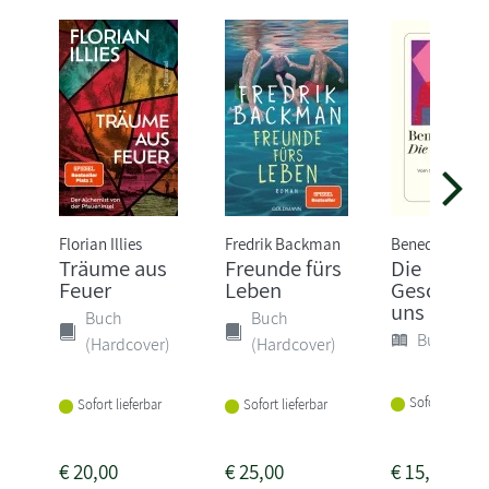
Florian Illies
Fredrik Backman
Benedict Well
Träume aus
Freunde fürs
Die
Feuer
Leben
Geschichte
uns
Buch
Buch
Buch (Sof
(Hardcover)
(Hardcover)
Sofort lieferba
Sofort lieferbar
Sofort lieferbar
€
20,00
€
25,00
€
15,00