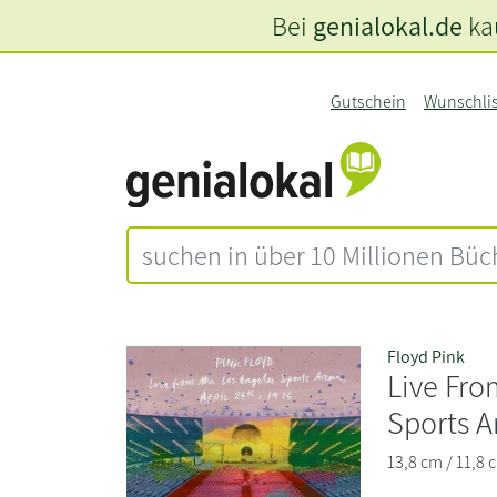
Bei
genialokal.de
kau
Gutschein
Wunschli
Floyd Pink
Live Fro
Sports A
13,8 cm / 11,8 