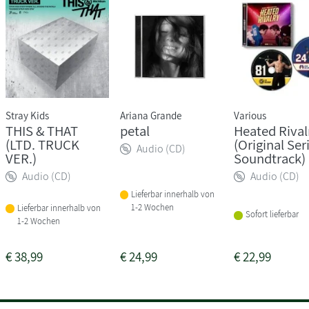
Stray Kids
Ariana Grande
Various
THIS & THAT
petal
Heated Rival
(LTD. TRUCK
(Original Ser
Audio (CD)
VER.)
Soundtrack)
Audio (CD)
Audio (CD)
Lieferbar innerhalb von
1-2 Wochen
Lieferbar innerhalb von
Sofort lieferbar
1-2 Wochen
€
38,99
€
24,99
€
22,99