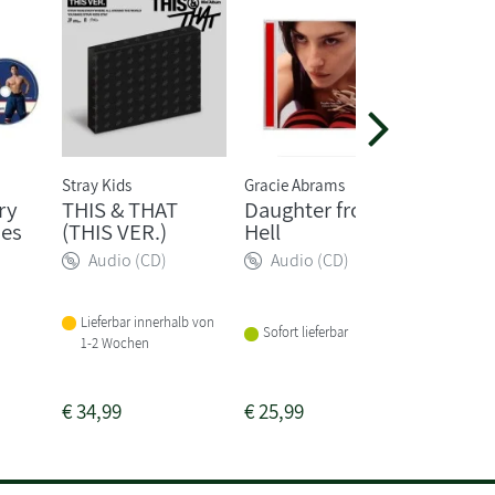
Stray Kids
Gracie Abrams
The Rolli
ry
THIS & THAT
Daughter from
Foreig
ies
(THIS VER.)
Hell
(Ltd. C
Ray Bo
Audio (CD)
Audio (CD)
Audio
Lieferbar innerhalb von
Sofort lieferbar
1-2 Wochen
Sofort li
€
34,99
€
25,99
€
55,00