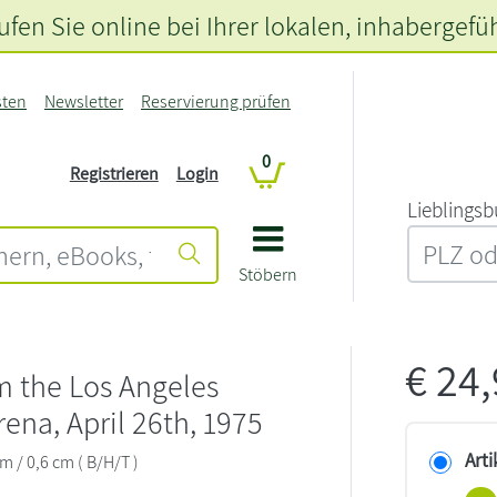
fen Sie online bei Ihrer lokalen
, inhabergefü
sten
Newsletter
Reservierung prüfen
0
Registrieren
Login
L‍i‍e‍b‍l‍i‍n‍g‍s‍b
Stöbern
€
24
m the Los Angeles
rena, April 26th, 1975
Arti
cm / 0,6 cm ( B/H/T )