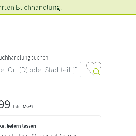
hrten
Buchhandlung!
‍u‍c‍h‍h‍a‍n‍d‍l‍u‍n‍g‍ ‍s‍u‍c‍h‍e‍n‍:‍
,99
inkl. MwSt.
kel liefern lassen
Sofort lieferbar
(Versand mit Deutscher