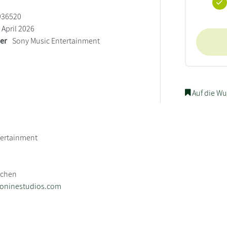
936520
April 2026
ler
Sony Music Entertainment
Auf die Wu
tertainment
3
nchen
eoninestudios.com