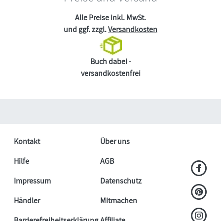
Alle Preise inkl. MwSt.
und ggf. zzgl.
Versandkosten
Buch dabei -
versandkostenfrei
Kontakt
Über uns
Hilfe
AGB
Impressum
Datenschutz
Händler
Mitmachen
Barrierefreiheitserklärung
Affiliate