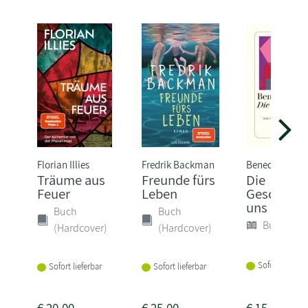
Florian Illies
Fredrik Backman
Benedict Well
Träume aus
Freunde fürs
Die
Feuer
Leben
Geschichte
uns
Buch
Buch
Buch (Sof
(Hardcover)
(Hardcover)
Sofort lieferba
Sofort lieferbar
Sofort lieferbar