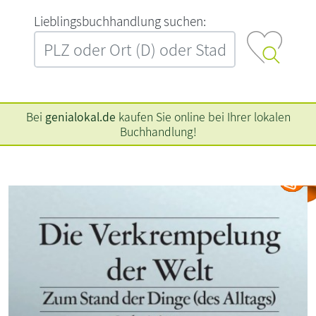
L‍i‍e‍b‍l‍i‍n‍g‍s‍b‍u‍c‍h‍h‍a‍n‍d‍l‍u‍n‍g‍ ‍s‍u‍c‍h‍e‍n‍:‍
Bei
genialokal.de
kaufen Sie online bei Ihrer lokalen
Buchhandlung!