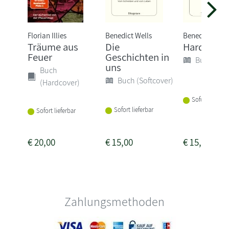
Florian Illies
Benedict Wells
Benedict Well
Träume aus
Die
Hard Land
Feuer
Geschichten in
Buch (Sof
uns
Buch
Buch (Softcover)
(Hardcover)
Sofort lieferba
Sofort lieferbar
Sofort lieferbar
€
20,00
€
15,00
€
15,00
Zahlungsmethoden