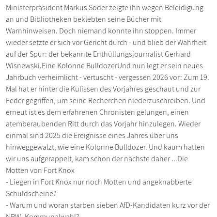
Ministerpräsident Markus Söder zeigte ihn wegen Beleidigung
an und Bibliotheken beklebten seine Bücher mit
Warnhinweisen. Doch niemand konnte ihn stoppen. Immer
wieder setzte er sich vor Gericht durch - und blieb der Wahrheit
auf der Spur: der bekannte Enthüllungsjournalist Gerhard
Wisnewski.Eine Kolonne BulldozerUnd nun legt er sein neues
Jahrbuch verheimlicht - vertuscht - vergessen 2026 vor: Zum 19.
Mal hat er hinter die Kulissen des Vorjahres geschaut und zur
Feder gegriffen, um seine Recherchen niederzuschreiben. Und
erneut ist es dem erfahrenen Chronisten gelungen, einen
atemberaubenden Ritt durch das Vorjahr hinzulegen. Wieder
einmal sind 2025 die Ereignisse eines Jahres über uns
hinweggewalzt, wie eine Kolonne Bulldozer. Und kaum hatten
wir uns aufgerappelt, kam schon der nächste daher ...Die
Motten von Fort Knox
- Liegen in Fort Knox nur noch Motten und angeknabberte
Schuldscheine?
- Warum und woran starben sieben AfD-Kandidaten kurz vor der
NRW- Kommunalwahl?