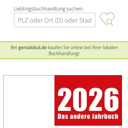
L‍i‍e‍b‍l‍i‍n‍g‍s‍b‍u‍c‍h‍h‍a‍n‍d‍l‍u‍n‍g‍ ‍s‍u‍c‍h‍e‍n‍:‍
Bei
genialokal.de
kaufen Sie online bei Ihrer lokalen
Buchhandlung!