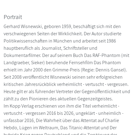
Portrait
Gerhard Wisnewski, geboren 1959, beschäftigt sich mit den
verschwiegenen Seiten der Wirklichkeit. Der Autor studierte
Politikwissenschaften in München und arbeitet seit 1986
hauptberuflich als Journalist, Schriftsteller und
Dokumentarfilmer. Der auf seinem Buch Das RAF-Phantom (mit
Landgraeber, Sieker) beruhende Fernsehfilm Das Phantom
erhielt im Jahr 2000 den Grimme-Preis (Regie: Dennis Gansel).
Seit 2008 veröffentlicht Wisnewski seinen sehr erfolgreichen
kritischen Jahresrückblick verheimlicht - vertuscht - vergessen.
Heute gilt er als führender Vertreter der Gegenöffentlichkeit und
zählt zu den Pionieren des aktuellen Gegenzeitgeistes.
Im Kopp Verlag erschienen von ihm die Titel verheimlicht -
vertuscht - vergessen 2016 bis 2026, ungeklärt - unheimlich -
unfassbar 2016, Die Wahrheit über das Attentat auf Charlie
Hebdo, Lügen im Weltraum, Das Titanic-Attentat und Der
hybride Krieg gegen Deutschland und die Zerstörung der