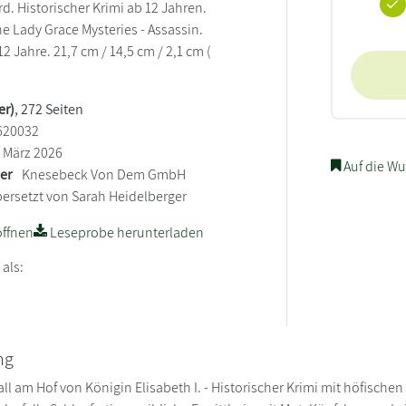
d. Historischer Krimi ab 12 Jahren.
The Lady Grace Mysteries - Assassin.
 Jahre. 21,7 cm / 14,5 cm / 2,1 cm (
er)
, 272 Seiten
620032
März 2026
Auf die Wu
ler
Knesebeck Von Dem GmbH
ersetzt von Sarah Heidelberger
ffnen
Leseprobe herunterladen
 als:
ng
all am Hof von Königin Elisabeth I. - Historischer Krimi mit höfisch