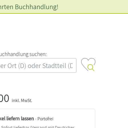
hrten
Buchhandlung!
‍u‍c‍h‍h‍a‍n‍d‍l‍u‍n‍g‍ ‍s‍u‍c‍h‍e‍n‍:‍
,00
inkl. MwSt.
kel liefern lassen
- Portofrei
Sofort lieferbar
(Versand mit Deutscher