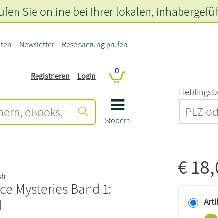
fen Sie online bei Ihrer lokalen
, inhabergefü
sten
Newsletter
Reservierung prüfen
0
Registrieren
Login
L‍i‍e‍b‍l‍i‍n‍g‍s‍b
Stöbern
€
18
sh
ce Mysteries Band 1:
d
Arti