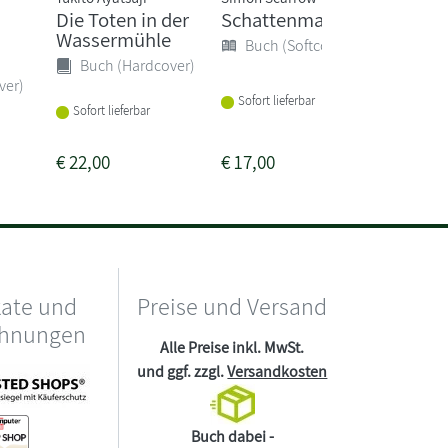
Die Toten in der
Schattenmacht
Nacht 
Wassermühle
Buch (Softcover)
Buch 
Buch (Hardcover)
ver)
Sofort lieferbar
Sofort li
Sofort lieferbar
€
22,00
€
17,00
€
15,00
kate und
Preise und Versand
chnungen
Alle Preise inkl. MwSt.
und ggf. zzgl.
Versandkosten
Buch dabei -