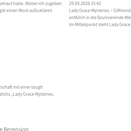
 getraut habe. Wobei ich zugeben
29.03.2026 15:42
gilt einen Mord aufzuklären
Lady Grace Mysteries – Giftmord
entführt in die faszinierende We
Im Mittelpunkt steht Lady Grace 
rschaft mit einer tough
dishs „Lady Grace Mysteries.
ne Rezension