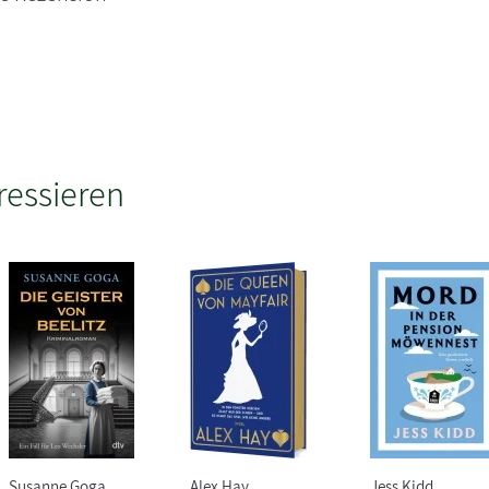
ressieren
Susanne Goga
Alex Hay
Jess Kidd