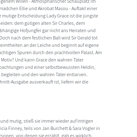
 eigenem Willen - Atmosphärischer Schauplatz im
mädchen Ellie und Akrobat Masou - Auftakt einer
ne mutige Entscheidung Lady Grace ist die jüngste
cheiden: dem gütigen alten Sir Charles, dem
bhängige Hofjungfer gar nicht ans Heiraten und
och nach dem festlichen Ball wird Sir Gerald tot
reimtheiten an der Leiche und beginnt auf eigene
dächtigen Spuren durch den prachtvollen Palast. Am
in Motiv? Und kann Grace den wahren Täter
eobachtungen und einer selbstbewussten Heldin,
l begleiten und den wahren Täter entlarven.
nitt-Ausgabe ausverkauft ist, liefern wir die
und mutig, stieß sie immer wieder auf Intrigen
cia Finney, teils von Jan Burchett & Sara Vogler in
rsonen, von denen sie erzählt, gab es wirklich.