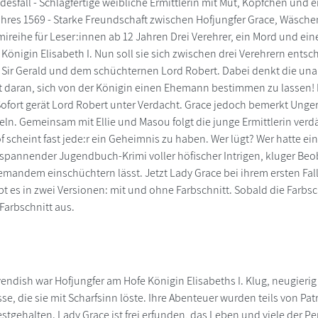
odesfall - Schlagfertige weibliche Ermittlerin mit Mut, Köpfchen und
hres 1569 - Starke Freundschaft zwischen Hofjungfer Grace, Wäsche
mireihe für Leser:innen ab 12 Jahren Drei Verehrer, ein Mord und ei
 Königin Elisabeth I. Nun soll sie sich zwischen drei Verehrern ents
Sir Gerald und dem schüchternen Lord Robert. Dabei denkt die una
t daran, sich von der Königin einen Ehemann bestimmen zu lassen! D
ofort gerät Lord Robert unter Verdacht. Grace jedoch bemerkt Unge
teln. Gemeinsam mit Ellie und Masou folgt die junge Ermittlerin ver
f scheint fast jede:r ein Geheimnis zu haben. Wer lügt? Wer hatte e
 spannender Jugendbuch-Krimi voller höfischer Intrigen, kluger B
iemandem einschüchtern lässt. Jetzt Lady Grace bei ihrem ersten Fal
t es in zwei Versionen: mit und ohne Farbschnitt. Sobald die Farbsch
arbschnitt aus.
endish war Hofjungfer am Hofe Königin Elisabeths I. Klug, neugierig 
, die sie mit Scharfsinn löste. Ihre Abenteuer wurden teils von Patri
stgehalten. Lady Grace ist frei erfunden, das Leben und viele der Pe