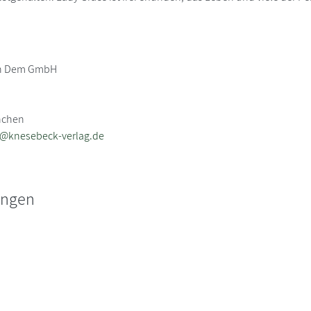
n Dem GmbH
nchen
b@knesebeck-verlag.de
ungen