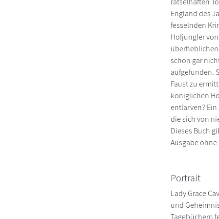
rätselhaften T
England des Ja
fesselnden Kri
Hofjungfer von
überheblichen 
schon gar nich
aufgefunden. S
Faust zu ermit
königlichen Ho
entlarven? Ein
die sich von n
Dieses Buch gib
Ausgabe ohne F
Portrait
Lady Grace Cav
und Geheimnisse
Tagebüchern fe