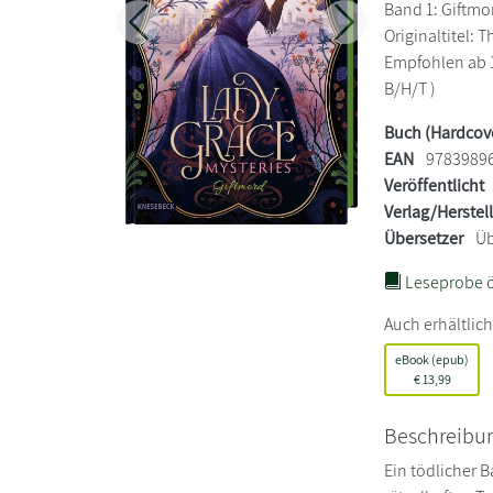
Band 1: Giftmor
Zurück
Weiter
Originaltitel: 
Empfohlen ab 12
B/H/T )
Buch (Hardcov
EAN
9783989
Veröffentlicht
Verlag/Herstel
Übersetzer
Üb
Leseprobe ö
Auch erhältlich
eBook (epub)
€
13,99
Beschreibu
Ein tödlicher B