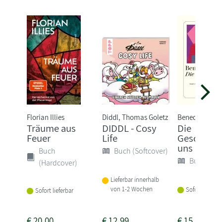
Florian Illies
Diddl, Thomas Goletz
Benedict Well
Träume aus
DIDDL - Cosy
Die
Feuer
Life
Geschichte
uns
Buch
Buch (Softcover)
Buch (Sof
(Hardcover)
Lieferbar innerhalb
von 1-2 Wochen
Sofort lieferba
Sofort lieferbar
€
20,00
€
12,99
€
15,00