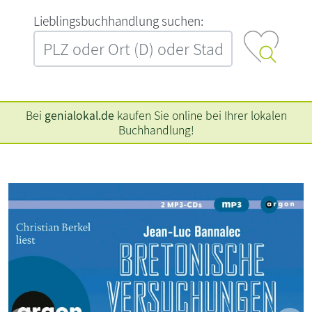
L‍i‍e‍b‍l‍i‍n‍g‍s‍b‍u‍c‍h‍h‍a‍n‍d‍l‍u‍n‍g‍ ‍s‍u‍c‍h‍e‍n‍:‍
Bei
genialokal.de
kaufen Sie online bei Ihrer lokalen
Buchhandlung!