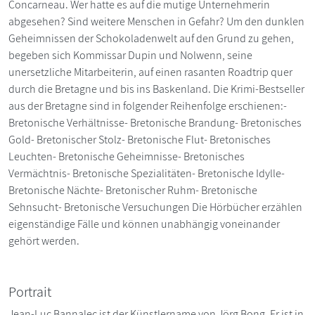
Concarneau. Wer hatte es auf die mutige Unternehmerin
abgesehen? Sind weitere Menschen in Gefahr? Um den dunklen
Geheimnissen der Schokoladenwelt auf den Grund zu gehen,
begeben sich Kommissar Dupin und Nolwenn, seine
unersetzliche Mitarbeiterin, auf einen rasanten Roadtrip quer
durch die Bretagne und bis ins Baskenland. Die Krimi-Bestseller
aus der Bretagne sind in folgender Reihenfolge erschienen:-
Bretonische Verhältnisse- Bretonische Brandung- Bretonisches
Gold- Bretonischer Stolz- Bretonische Flut- Bretonisches
Leuchten- Bretonische Geheimnisse- Bretonisches
Vermächtnis- Bretonische Spezialitäten- Bretonische Idylle-
Bretonische Nächte- Bretonischer Ruhm- Bretonische
Sehnsucht- Bretonische Versuchungen Die Hörbücher erzählen
eigenständige Fälle und können unabhängig voneinander
gehört werden.
Portrait
Jean-Luc Bannalec ist der Künstlername von Jörg Bong. Er ist in