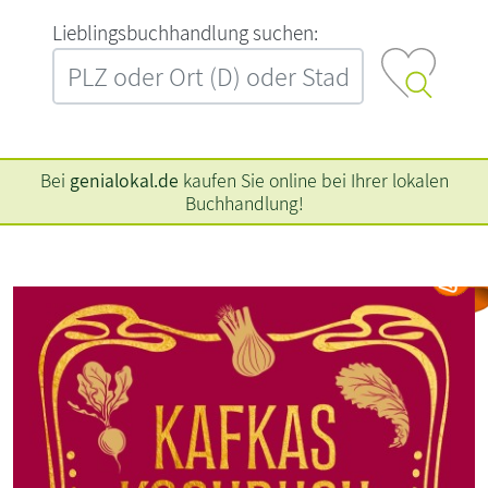
L‍i‍e‍b‍l‍i‍n‍g‍s‍b‍u‍c‍h‍h‍a‍n‍d‍l‍u‍n‍g‍ ‍s‍u‍c‍h‍e‍n‍:‍
Bei
genialokal.de
kaufen Sie online bei Ihrer lokalen
Buchhandlung!