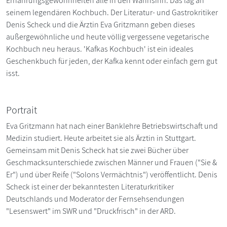
Ernährungsgewohnheiten alle in den Wahnsinn. Das lag an
seinem legendären Kochbuch. Der Literatur- und Gastrokritiker
Denis Scheck und die Ärztin Eva Gritzmann geben dieses
außergewöhnliche und heute völlig vergessene vegetarische
Kochbuch neu heraus. 'Kafkas Kochbuch' ist ein ideales
Geschenkbuch für jeden, der Kafka kennt oder einfach gern gut
isst.
Portrait
Eva Gritzmann hat nach einer Banklehre Betriebswirtschaft und
Medizin studiert. Heute arbeitet sie als Ärztin in Stuttgart.
Gemeinsam mit Denis Scheck hat sie zwei Bücher über
Geschmacksunterschiede zwischen Männer und Frauen ("Sie &
Er") und über Reife ("Solons Vermächtnis") veröffentlicht. Denis
Scheck ist einer der bekanntesten Literaturkritiker
Deutschlands und Moderator der Fernsehsendungen
"Lesenswert" im SWR und "Druckfrisch" in der ARD.