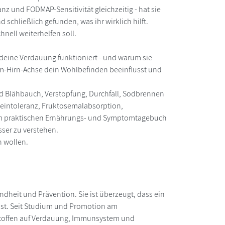
nz und FODMAP-Sensitivität gleichzeitig - hat sie
schließlich gefunden, was ihr wirklich hilft.
hnell weiterhelfen soll.
e deine Verdauung funktioniert - und warum sie
rm-Hirn-Achse dein Wohlbefinden beeinflusst und
und Blähbauch, Verstopfung, Durchfall, Sodbrennen
eintoleranz, Fruktosemalabsorption,
inem praktischen Ernährungs- und Symptomtagebuch
ser zu verstehen.
n wollen.
dheit und Prävention. Sie ist überzeugt, dass ein
ist. Seit Studium und Promotion am
ststoffen auf Verdauung, Immunsystem und