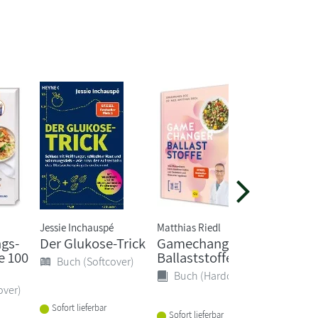
Jessie Inchauspé
Matthias Riedl
Yotam Ot
gs-
Der Glukose-Trick
Gamechanger
Ottole
e 100
Ballaststoffe
Simple
Buch (Softcover)
Buch (Hardcover)
Buch 
over)
Sofort lieferbar
Lieferba
Sofort lieferbar