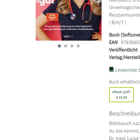
Zurück
Weiter
Unverträglichk
Reizdarmsyndro
( B/H/T )
Buch (Softcove
EAN
9783689
Veröffentlicht
Verlag/Herstel
Leseprobe ö
Auch erhältlich
eBook (pdf)
€
19,99
Beschreibu
Blähbauch nach
du das kennst, 
Dr. med. Luisa