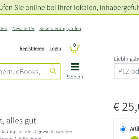
fen Sie online bei Ihrer lokalen
, inhabergefü
sten
Newsletter
Reservierung prüfen
0
Registrieren
Login
L‍i‍e‍b‍l‍i‍n‍g‍s‍b
Stöbern
€
25
, alles gut
Arti
rdauung ins Gleichgewicht: weniger
 mehr Wohlbefinden -