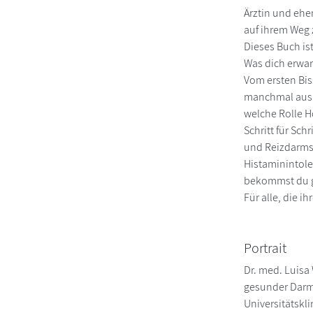
Ärztin und ehe
auf ihrem Weg z
Dieses Buch is
Was dich erwar
Vom ersten Bis
manchmal aus d
welche Rolle H
Schritt für Sc
und Reizdarms
Histaminintole
bekommst du g
Für alle, die 
Portrait
Dr. med. Luisa
gesunder Darm 
Universitätskl