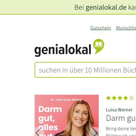
Bei
genialokal.de
kau
Gutschein
Wunschli
Luisa Werner
Darm gut
Bring deine Ve
Blähbauch und