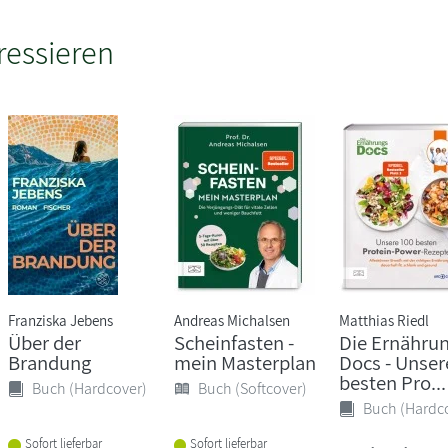
ressieren
Franziska Jebens
Andreas Michalsen
Matthias Riedl
Über der
Scheinfasten -
Die Ernährun
Brandung
mein Masterplan
Docs - Unser
besten Pro...
Buch (Hardcover)
Buch (Softcover)
Buch (Hardc
Sofort lieferbar
Sofort lieferbar