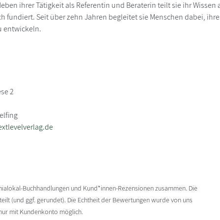
eben ihrer Tätigkeit als Referentin und Beraterin teilt sie ihr Wissen
ch fundiert. Seit über zehn Jahren begleitet sie Menschen dabei, ih
 entwickeln.
se 2
elfing
xtlevelverlag.de
enialokal-Buchhandlungen und Kund*innen-Rezensionen zusammen. Die
ilt (und ggf. gerundet). Die Echtheit der Bewertungen wurde von uns
 nur mit Kundenkonto möglich.