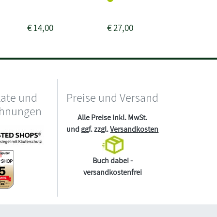
3-4 Woc
€
14,00
€
27,00
€
40,00
kate und
Preise und Versand
chnungen
Alle Preise inkl. MwSt.
und ggf. zzgl.
Versandkosten
Buch dabei -
versandkostenfrei