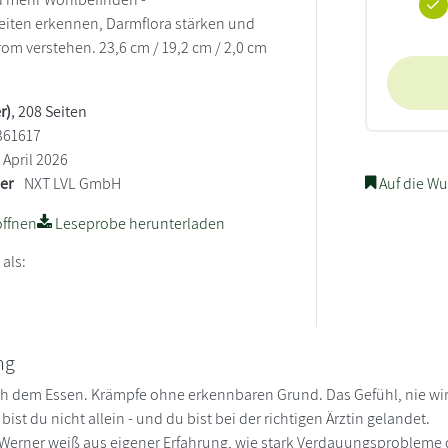
eiten erkennen, Darmflora stärken und
m verstehen. 23,6 cm / 19,2 cm / 2,0 cm
r)
, 208 Seiten
361617
April 2026
ler
NXT LVL GmbH
Auf die Wu
ffnen
Leseprobe herunterladen
 als:
ng
 dem Essen. Krämpfe ohne erkennbaren Grund. Das Gefühl, nie wirk
bist du nicht allein - und du bist bei der richtigen Ärztin gelandet.
 Werner weiß aus eigener Erfahrung, wie stark Verdauungsprobleme 