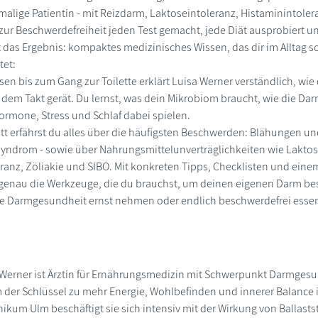
malige Patientin - mit Reizdarm, Laktoseintoleranz, Histaminintolera
ur Beschwerdefreiheit jeden Test gemacht, jede Diät ausprobiert und 
t das Ergebnis: kompaktes medizinisches Wissen, das dir im Alltag sc
tet:
sen bis zum Gang zur Toilette erklärt Luisa Werner verständlich, wi
em Takt gerät. Du lernst, was dein Mikrobiom braucht, wie die Da
ormone, Stress und Schlaf dabei spielen.
hritt erfährst du alles über die häufigsten Beschwerden: Blähungen 
yndrom - sowie über Nahrungsmittelunverträglichkeiten wie Laktos
ranz, Zöliakie und SIBO. Mit konkreten Tipps, Checklisten und e
enau die Werkzeuge, die du brauchst, um deinen eigenen Darm bes
ihre Darmgesundheit ernst nehmen oder endlich beschwerdefrei esse
 Werner ist Ärztin für Ernährungsmedizin mit Schwerpunkt Darmgesun
der Schlüssel zu mehr Energie, Wohlbefinden und innerer Balance 
inikum Ulm beschäftigt sie sich intensiv mit der Wirkung von Balla