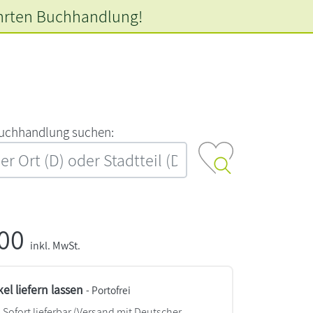
hrten
Buchhandlung!
‍u‍c‍h‍h‍a‍n‍d‍l‍u‍n‍g‍ ‍s‍u‍c‍h‍e‍n‍:‍
,00
inkl. MwSt.
kel liefern lassen
- Portofrei
Sofort lieferbar
(Versand mit Deutscher