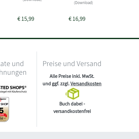
(Download)
(Downlo
€
15,99
€
16,99
€
16,99
kate und
Preise und Versand
chnungen
Alle Preise inkl. MwSt.
und ggf. zzgl.
Versandkosten
Buch dabei -
versandkostenfrei