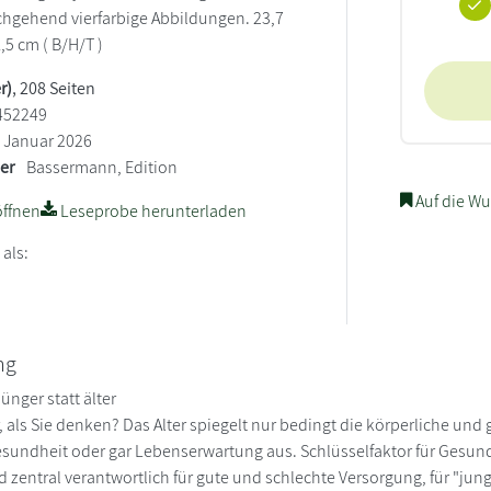
rchgehend vierfarbige Abbildungen. 23,7
1,5 cm ( B/H/T )
r)
, 208 Seiten
452249
Januar 2026
ler
Bassermann, Edition
Auf die Wu
ffnen
Leseprobe herunterladen
 als:
ng
ünger statt älter
, als Sie denken? Das Alter spiegelt nur bedingt die körperliche und 
sundheit oder gar Lebenserwartung aus. Schlüsselfaktor für Gesundh
d zentral verantwortlich für gute und schlechte Versorgung, für "junge