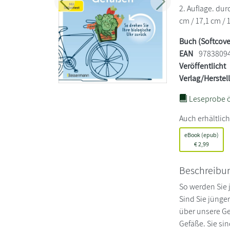
Zurück
Weiter
2. Auflage. du
cm / 17,1 cm / 
Buch (Softcove
EAN
9783809
Veröffentlicht
Verlag/Herstel
Leseprobe ö
Auch erhältlich
eBook (epub)
€
2,99
Beschreibu
So werden Sie j
Sind Sie jünger
über unsere Ge
Gefäße. Sie sin