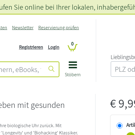
fen Sie online bei Ihrer lokalen
, inhabergefü
sten
Newsletter
Reservierung prüfen
0
Registrieren
Login
L‍i‍e‍b‍l‍i‍n‍g‍s‍b
Stöbern
€
9,
leben mit gesunden
Arti
hre biologische Uhr zurück. Mit
r 'Longevity' und 'Biohacking' Klassiker.