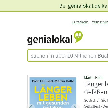
Bei
genialokal.de
kau
Gutschein
Wunschli
Martin Halle
Länger 
Gefäßen
So drehen Sie I
Selbsttest - De