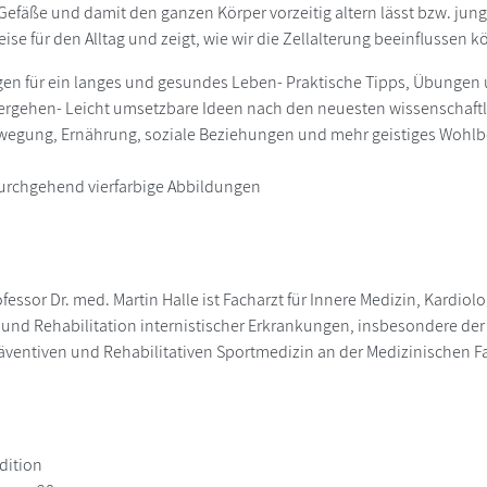
 Gefäße und damit den ganzen Körper vorzeitig altern lässt bzw. jung
ise für den Alltag und zeigt, wie wir die Zellalterung beeinflussen 
gen für ein langes und gesundes Leben- Praktische Tipps, Übungen 
rgehen- Leicht umsetzbare Ideen nach den neuesten wissenschaftlic
ewegung, Ernährung, soziale Beziehungen und mehr geistiges Wohl
durchgehend vierfarbige Abbildungen
fessor Dr. med. Martin Halle ist Facharzt für Innere Medizin, Kardio
 und Rehabilitation internistischer Erkrankungen, insbesondere der H
räventiven und Rehabilitativen Sportmedizin an der Medizinischen F
dition