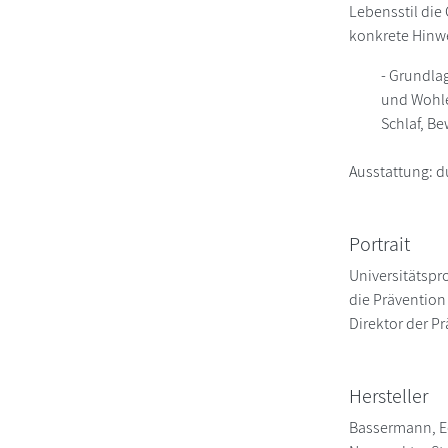
Lebensstil die
konkrete Hinwe
- Grundla
und Wohle
Schlaf, B
Ausstattung: 
Portrait
Universitätspro
die Prävention
Direktor der P
Hersteller
Bassermann, E