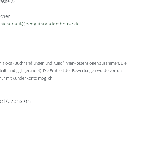
rasse 28
nchen
tsicherheit@penguinrandomhouse.de
enialokal-Buchhandlungen und Kund*innen-Rezensionen zusammen. Die
ilt (und ggf. gerundet). Die Echtheit der Bewertungen wurde von uns
 nur mit Kundenkonto möglich.
ne Rezension