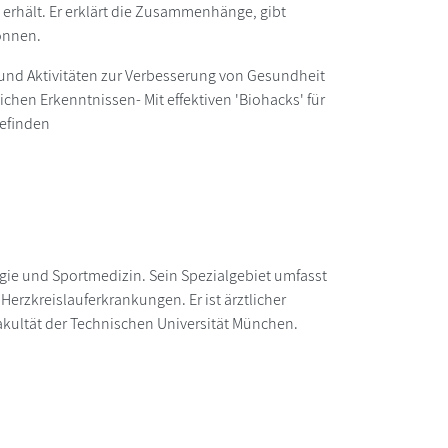
 erhält. Er erklärt die Zusammenhänge, gibt
können.
und Aktivitäten zur Verbesserung von Gesundheit
hen Erkenntnissen- Mit effektiven 'Biohacks' für
befinden
logie und Sportmedizin. Sein Spezialgebiet umfasst
erzkreislauferkrankungen. Er ist ärztlicher
akultät der Technischen Universität München.