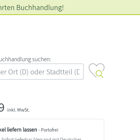
hrten
Buchhandlung!
‍u‍c‍h‍h‍a‍n‍d‍l‍u‍n‍g‍ ‍s‍u‍c‍h‍e‍n‍:‍
99
inkl. MwSt.
kel liefern lassen
- Portofrei
Sofort lieferbar
(Versand mit Deutscher