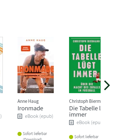
Anne Haug
Christoph Biermann
Christoph
Ironmade
Die Tabelle lügt
Born to
immer
ultimat
)
eBook (epub)
Traini
eBook (epub)
eBoo
Sofort lieferbar
Sofort lieferbar
(Download)
Sofort li