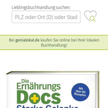
L‍i‍e‍b‍l‍i‍n‍g‍s‍b‍u‍c‍h‍h‍a‍n‍d‍l‍u‍n‍g‍ ‍s‍u‍c‍h‍e‍n‍:‍
Bei
genialokal.de
kaufen Sie online bei Ihrer lokalen
Buchhandlung!