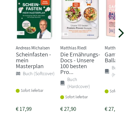
Andreas Michalsen
Matthias Riedl
Matthias Riedl
Scheinfasten -
Die Ernährungs-
Gamechan
mein
Docs - Unsere
Ballaststo
Masterplan
100 besten
Buch
Pro...
Buch (Softcover)
(Hardcove
Buch
(Hardcover)
Sofort lieferbar
Sofort lieferba
Sofort lieferbar
€
17,99
€
27,90
€
27,00