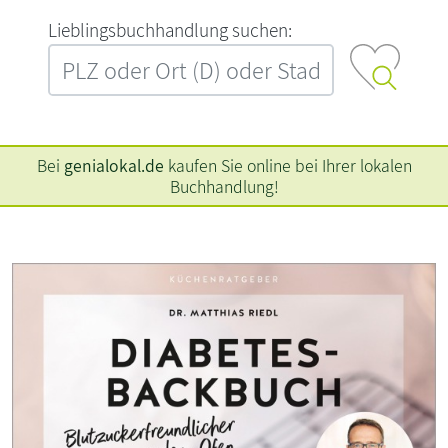
L‍i‍e‍b‍l‍i‍n‍g‍s‍b‍u‍c‍h‍h‍a‍n‍d‍l‍u‍n‍g‍ ‍s‍u‍c‍h‍e‍n‍:‍
Bei
genialokal.de
kaufen Sie online bei Ihrer lokalen
Buchhandlung!