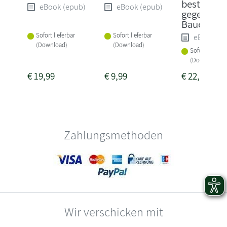
besten Re
eBook (epub)
eBook (epub)
gegen
Bauchfett
Sofort lieferbar
Sofort lieferbar
eBook (e
(Download)
(Download)
Sofort lieferba
(Download)
€
19,99
€
9,99
€
22,99
Zahlungsmethoden
Wir verschicken mit