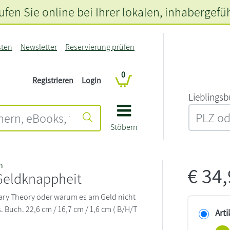
fen Sie online bei Ihrer lokalen
, inhabergefü
sten
Newsletter
Reservierung prüfen
0
Registrieren
Login
L‍i‍e‍b‍l‍i‍n‍g‍s‍b
Stöbern
n
€
34
Geldknappheit
ry Theory oder warum es am Geld nicht
 Buch. 22,6 cm / 16,7 cm / 1,6 cm ( B/H/T
Arti