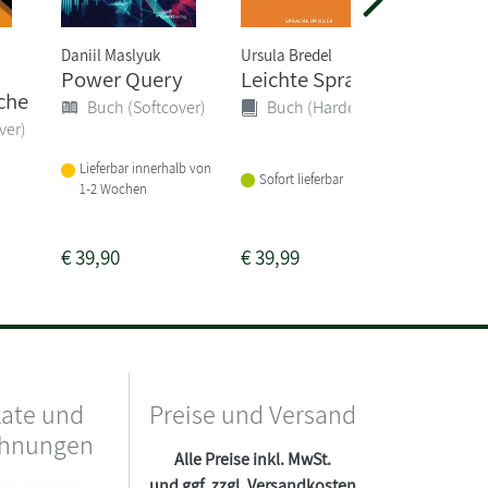
Daniil Maslyuk
Ursula Bredel
Uwe Mutz
Power Query
Leichte Sprache
Websei
che
progr
Buch (Softcover)
Buch (Hardcover)
und ge
ver)
Buch 
Lieferbar innerhalb von
Sofort lieferbar
1-2 Wochen
Sofort li
€
39,90
€
39,99
€
49,90
kate und
Preise und Versand
chnungen
Alle Preise inkl. MwSt.
und ggf. zzgl.
Versandkosten