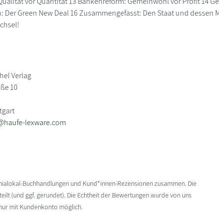
Qualität vor Quantität 13 Bankenreform: Gemeinwohl vor Profit 14 Ge
n: Der Green New Deal 16 Zusammengefasst: Den Staat und dessen 
chsel!
hel Verlag
aße 10
tgart
@haufe-lexware.com
enialokal-Buchhandlungen und Kund*innen-Rezensionen zusammen. Die
ilt (und ggf. gerundet). Die Echtheit der Bewertungen wurde von uns
 nur mit Kundenkonto möglich.