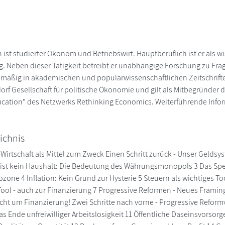
ist studierter Ökonom und Betriebswirt. Hauptberuflich ist er als wi
g. Neben dieser Tätigkeit betreibt er unabhängige Forschung zu F
elmäßig in akademischen und populärwissenschaftlichen Zeitschrifte
rf Gesellschaft für politische Ökonomie und gilt als Mitbegründer 
cation" des Netzwerks Rethinking Economics. Weiterführende Infor
ichnis
e Wirtschaft als Mittel zum Zweck Einen Schritt zurück - Unser Geld
t ist kein Haushalt: Die Bedeutung des Währungsmonopols 3 Das Sp
zone 4 Inflation: Kein Grund zur Hysterie 5 Steuern als wichtiges To
Tool - auch zur Finanzierung 7 Progressive Reformen - Neues Frami
cht um Finanzierung! Zwei Schritte nach vorne - Progressive Reform
as Ende unfreiwilliger Arbeitslosigkeit 11 Öffentliche Daseinsvorsor