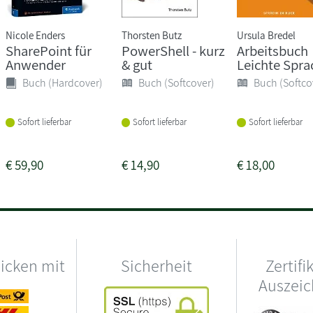
Nicole Enders
Thorsten Butz
Ursula Bredel
SharePoint für
PowerShell - kurz
Arbeitsbuch
Anwender
& gut
Leichte Spra
Buch (Hardcover)
Buch (Softcover)
Buch (Softco
Sofort lieferbar
Sofort lieferbar
Sofort lieferbar
€
59,90
€
14,90
€
18,00
hicken mit
Sicherheit
Zertifi
Auszei