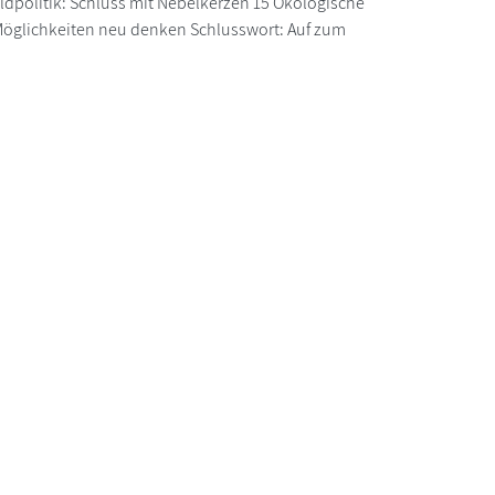
ldpolitik: Schluss mit Nebelkerzen 15 Ökologische
Möglichkeiten neu denken Schlusswort: Auf zum