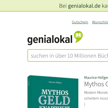
Bei
genialokal.de
kau
Gutschein
Wunschli
Maurice Höfge
Mythos 
Modern Moneta
scheitern muss.
)