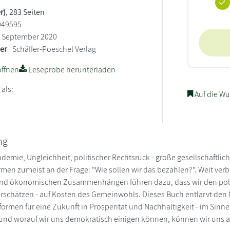
r)
, 283 Seiten
049595
September 2020
ler
Schäffer-Poeschel Verlag
ffnen
Leseprobe herunterladen
 als:
Auf die Wu
ng
demie, Ungleichheit, politischer Rechtsruck - große gesellschaftlich
rmen zumeist an der Frage: "Wie sollen wir das bezahlen?". Weit verb
nd ökonomischen Zusammenhängen führen dazu, dass wir den poli
rschätzen - auf Kosten des Gemeinwohls. Dieses Buch entlarvt den 
formen für eine Zukunft in Prosperität und Nachhaltigkeit - im Sinn
 und worauf wir uns demokratisch einigen können, können wir uns auc