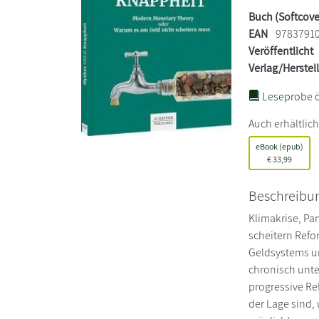
Buch (Softcove
EAN
9783791
Veröffentlicht
Verlag/Herstel
Leseprobe ö
Auch erhältlich
eBook (epub)
€
33,99
Beschreibu
Klimakrise, Pan
scheitern Refo
Geldsystems u
chronisch unte
progressive Re
der Lage sind,