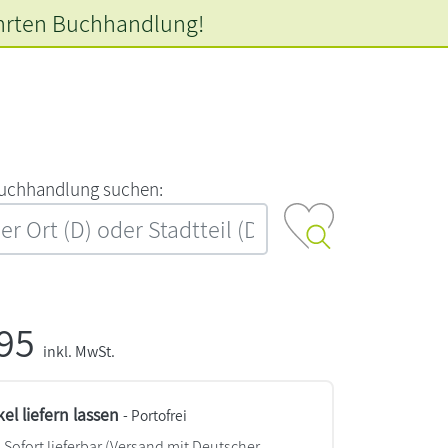
hrten
Buchhandlung!
‍u‍c‍h‍h‍a‍n‍d‍l‍u‍n‍g‍ ‍s‍u‍c‍h‍e‍n‍:‍
,95
inkl. MwSt.
kel liefern lassen
- Portofrei
Sofort lieferbar
(Versand mit Deutscher