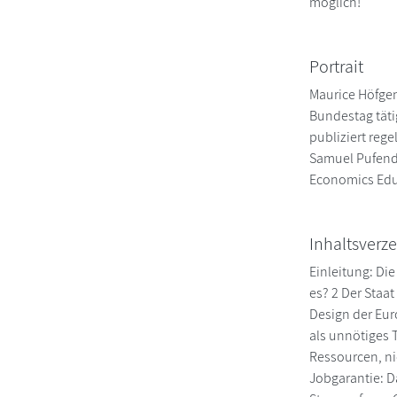
möglich!
Portrait
Maurice Höfgen 
Bundestag täti
publiziert reg
Samuel Pufendo
Economics Edu
Inhaltsverze
Einleitung: Di
es? 2 Der Staa
Design der Euro
als unnötiges 
Ressourcen, ni
Jobgarantie: D