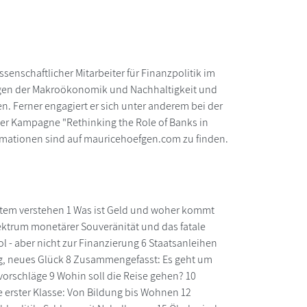
ssenschaftlicher Mitarbeiter für Finanzpolitik im
ragen der Makroökonomik und Nachhaltigkeit und
n. Ferner engagiert er sich unter anderem bei der
der Kampagne "Rethinking the Role of Banks in
mationen sind auf mauricehoefgen.com zu finden.
system verstehen 1 Was ist Geld und woher kommt
ektrum monetärer Souveränität und das fatale
ol - aber nicht zur Finanzierung 6 Staatsanleihen
ng, neues Glück 8 Zusammengefasst: Es geht um
vorschläge 9 Wohin soll die Reise gehen? 10
ge erster Klasse: Von Bildung bis Wohnen 12