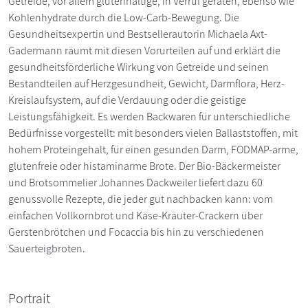
Getreide, vor allem glutenhaltige, in Verruf geraten, ebenso wie
Kohlenhydrate durch die Low-Carb-Bewegung. Die
Gesundheitsexpertin und Bestsellerautorin Michaela Axt-
Gadermann räumt mit diesen Vorurteilen auf und erklärt die
gesundheitsförderliche Wirkung von Getreide und seinen
Bestandteilen auf Herzgesundheit, Gewicht, Darmflora, Herz-
Kreislaufsystem, auf die Verdauung oder die geistige
Leistungsfähigkeit. Es werden Backwaren für unterschiedliche
Bedürfnisse vorgestellt: mit besonders vielen Ballaststoffen, mit
hohem Proteingehalt, für einen gesunden Darm, FODMAP-arme,
glutenfreie oder histaminarme Brote. Der Bio-Bäckermeister
und Brotsommelier Johannes Dackweiler liefert dazu 60
genussvolle Rezepte, die jeder gut nachbacken kann: vom
einfachen Vollkornbrot und Käse-Kräuter-Crackern über
Gerstenbrötchen und Focaccia bis hin zu verschiedenen
Sauerteigbroten.
Portrait