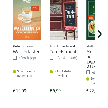
Peter Schwarz
Tom Hillenbrand
Matthias Riedl
Wasserfasten
Teufelsfrucht
Meine 80
besten Re
eBook (epub)
eBook (epub)
gegen
Bauchfett
Sofort lieferbar
Sofort lieferbar
eBook (e
(Download)
(Download)
Sofort lieferba
(Download)
€
19,99
€
9,99
€
22,99