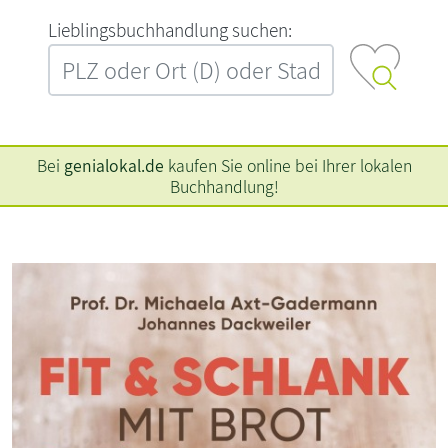
L‍i‍e‍b‍l‍i‍n‍g‍s‍b‍u‍c‍h‍h‍a‍n‍d‍l‍u‍n‍g‍ ‍s‍u‍c‍h‍e‍n‍:‍
Bei
genialokal.de
kaufen Sie online bei Ihrer lokalen
Buchhandlung!