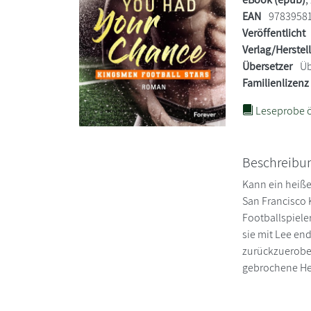
EAN
9783958
Veröffentlicht
Verlag/Herstel
Übersetzer
Üb
Familienlizenz
Leseprobe ö
Beschreibu
Kann ein heiße
San Francisco 
Footballspiele
sie mit Lee en
zurückzuerober
gebrochene Her