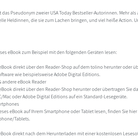
t das Pseudonym zweier USA Today Bestseller-Autorinnen. Mehr als a
le Heldinnen, die sie zum Lachen bringen, und viel heiße Action. Un
ses eBook zum Beispiel mit den folgenden Geräten lesen:
r
eBook direkt über den Reader-Shop auf dem tolino herunter oder übe
ftware wie beispielsweise Adobe Digital Editions.
 & andere eBook Reader
eBook direkt über den Reader-Shop herunter oder übertragen Sie d
Mac oder Adobe Digital Editions auf ein Standard-Lesegeräte.
martphones
eses eBook auf Ihrem Smartphone oder Tablet lesen, finden Sie hie
phone/Tablets.
eBook direkt nach dem Herunterladen mit einer kostenlosen Lesesoft