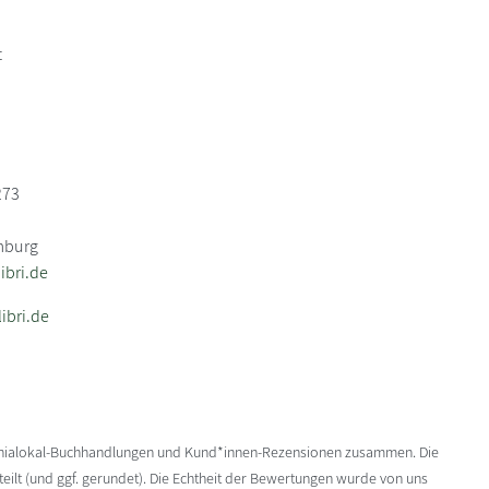
t
273
mburg
bri.de
ibri.de
enialokal-Buchhandlungen und Kund*innen-Rezensionen zusammen. Die
ilt (und ggf. gerundet). Die Echtheit der Bewertungen wurde von uns