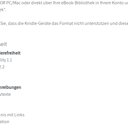
R PC/Mac oder direkt über Ihre eBook-Bibliothek in Ihrem Konto un
ek“.
 Sie, dass die Kindle-Geräte das Format nicht unterstützen und diese
heit
ierefreiheit
ity 1.1
2.2
chreibungen
vtexte
hnis mit Links
ation