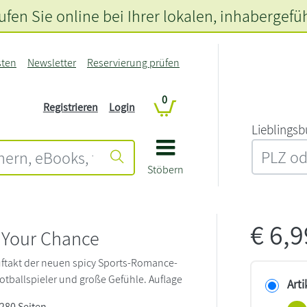
fen Sie online bei Ihrer lokalen
, inhabergefü
sten
Newsletter
Reservierung prüfen
0
Registrieren
Login
L‍i‍e‍b‍l‍i‍n‍g‍s‍b
Stöbern
€
6,
 Your Chance
ftakt der neuen spicy Sports-Romance-
ootballspieler und große Gefühle. Auflage
Arti
 280 Seiten