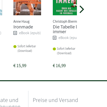
Anne Haug
Christoph Biermann
Christoph
Ironmade
Die Tabelle lügt
Born to
immer
ultimat
)
eBook (epub)
Traini
eBook (epub)
eBoo
Sofort lieferbar
Sofort lieferbar
(Download)
Sofort li
(Download)
(Downlo
€
15,99
€
16,99
€
16,99
kate und
Preise und Versand
chnungen