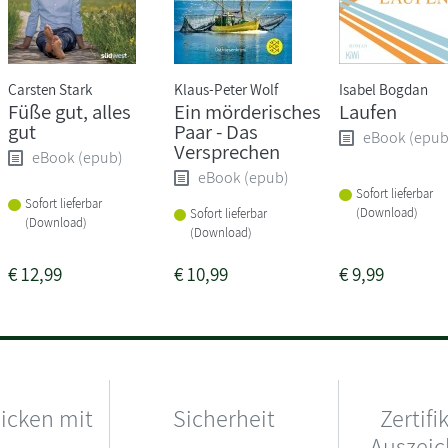
Carsten Stark
Klaus-Peter Wolf
Isabel Bogdan
Füße gut, alles
Ein mörderisches
Laufen
gut
Paar - Das
eBook (epub
Versprechen
eBook (epub)
eBook (epub)
Sofort lieferbar
Sofort lieferbar
(Download)
Sofort lieferbar
(Download)
(Download)
€
12,99
€
10,99
€
9,99
hicken mit
Sicherheit
Zertifi
Auszei