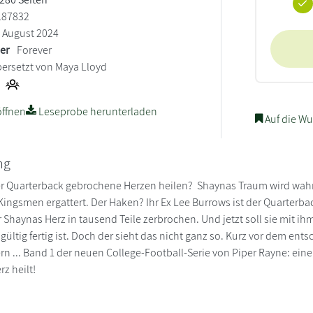
187832
August 2024
ler
Forever
ersetzt von Maya Lloyd
ffnen
Leseprobe herunterladen
Auf die Wu
ng
r Quarterback gebrochene Herzen heilen? Shaynas Traum wird wahr:
Kingsmen ergattert. Der Haken? Ihr Ex Lee Burrows ist der Quarterba
r Shaynas Herz in tausend Teile zerbrochen. Und jetzt soll sie mit i
dgültig fertig ist. Doch der sieht das nicht ganz so. Kurz vor dem e
n ... Band 1 der neuen College-Football-Serie von Piper Rayne: ei
z heilt!