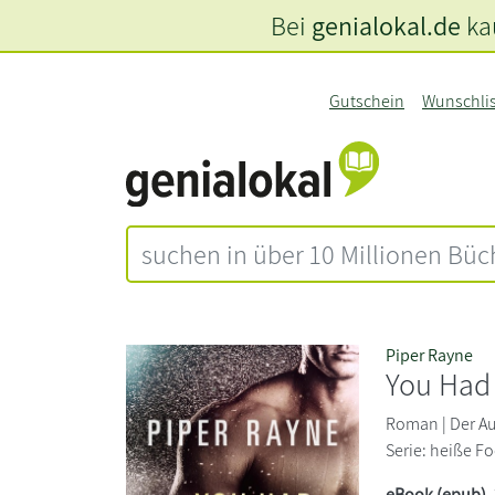
Bei
genialokal.de
kau
Gutschein
Wunschli
Piper Rayne
You Had
Roman | Der Au
Serie: heiße F
eBook (epub)
,