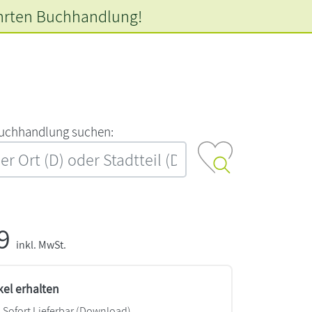
hrten
Buchhandlung!
‍u‍c‍h‍h‍a‍n‍d‍l‍u‍n‍g‍ ‍s‍u‍c‍h‍e‍n‍:‍
99
inkl. MwSt.
kel erhalten
Sofort Lieferbar (Download)