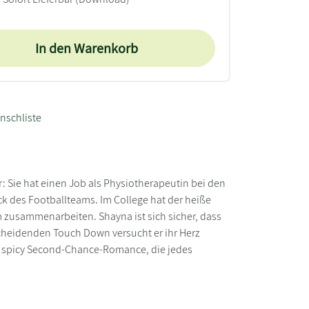
In den Warenkorb
nschliste
 Sie hat einen Job als Physiotherapeutin bei den
ck des Footballteams. Im College hat der heiße
hm zusammenarbeiten. Shayna ist sich sicher, dass
ntscheidenden Touch Down versucht er ihr Herz
ne spicy Second-Chance-Romance, die jedes