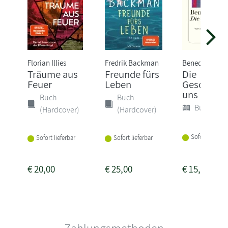
Florian Illies
Fredrik Backman
Benedict Well
Träume aus
Freunde fürs
Die
Feuer
Leben
Geschichte
uns
Buch
Buch
Buch (Sof
(Hardcover)
(Hardcover)
Sofort lieferba
Sofort lieferbar
Sofort lieferbar
€
20,00
€
25,00
€
15,00
Zahlungsmethoden