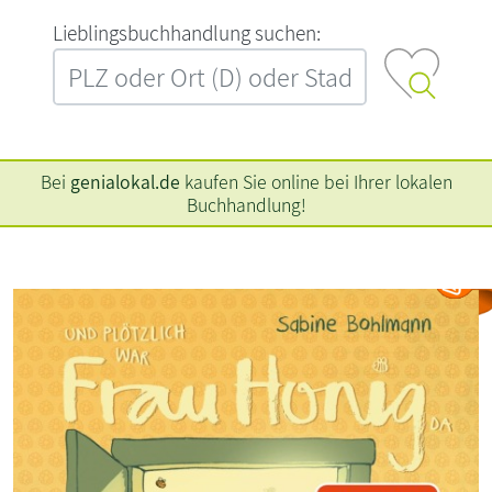
L‍i‍e‍b‍l‍i‍n‍g‍s‍b‍u‍c‍h‍h‍a‍n‍d‍l‍u‍n‍g‍ ‍s‍u‍c‍h‍e‍n‍:‍
Bei
genialokal.de
kaufen Sie online bei Ihrer lokalen
Buchhandlung!