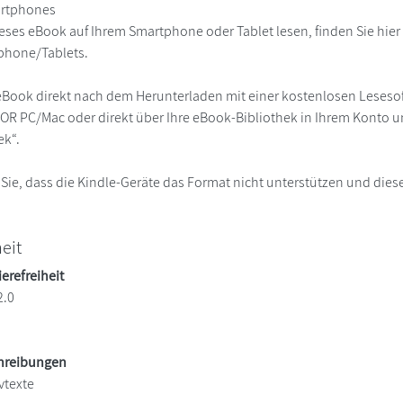
martphones
eses eBook auf Ihrem Smartphone oder Tablet lesen, finden Sie hie
phone/Tablets.
eBook direkt nach dem Herunterladen mit einer kostenlosen Lesesoft
R PC/Mac oder direkt über Ihre eBook-Bibliothek in Ihrem Konto un
ek“.
 Sie, dass die Kindle-Geräte das Format nicht unterstützen und diese
heit
ierefreiheit
2.0
chreibungen
vtexte