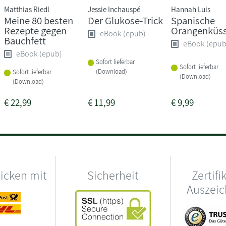
Matthias Riedl
Jessie Inchauspé
Hannah Luis
Meine 80 besten
Der Glukose-Trick
Spanische
Rezepte gegen
Orangenküs
eBook (epub)
Bauchfett
eBook (epub
eBook (epub)
Sofort lieferbar
Sofort lieferbar
(Download)
Sofort lieferbar
(Download)
(Download)
€
22,99
€
11,99
€
9,99
hicken mit
Sicherheit
Zertifi
Auszei