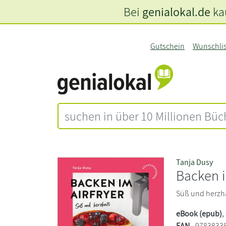
Bei
genialokal.de
kau
Gutschein
Wunschli
Tanja Dusy
Backen i
Süß und herzh
eBook (epub)
,
EAN
9783833