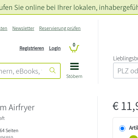
fen Sie online bei Ihrer lokalen
, inhabergefü
sten
Newsletter
Reservierung prüfen
0
Registrieren
Login
L‍i‍e‍b‍l‍i‍n‍g‍s‍b
Stöbern
€
11
m Airfryer
aft
Arti
 64 Seiten
896859