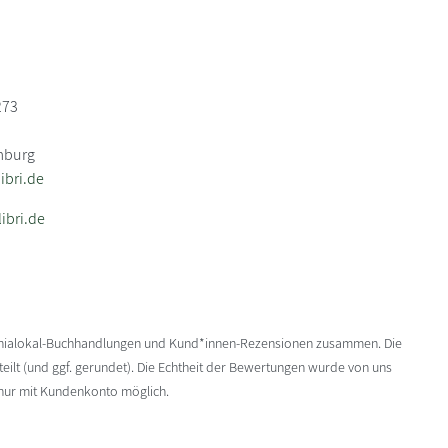
273
mburg
bri.de
ibri.de
enialokal-Buchhandlungen und Kund*innen-Rezensionen zusammen. Die
ilt (und ggf. gerundet). Die Echtheit der Bewertungen wurde von uns
 nur mit Kundenkonto möglich.