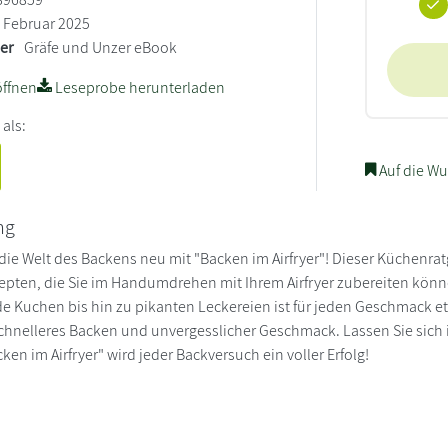
Februar 2025
ler
Gräfe und Unzer eBook
ffnen
Leseprobe herunterladen
 als:
Auf die Wu
ng
die Welt des Backens neu mit "Backen im Airfryer"! Dieser Küchenrat
epten, die Sie im Handumdrehen mit Ihrem Airfryer zubereiten kön
 Kuchen bis hin zu pikanten Leckereien ist für jeden Geschmack etwa
schnelleres Backen und unvergesslicher Geschmack. Lassen Sie sich i
ken im Airfryer" wird jeder Backversuch ein voller Erfolg!