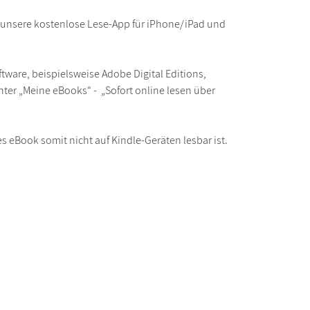
r unsere kostenlose Lese-App für iPhone/iPad und
ware, beispielsweise Adobe Digital Editions,
ter „Meine eBooks“ - „Sofort online lesen über
s eBook somit nicht auf Kindle-Geräten lesbar ist.