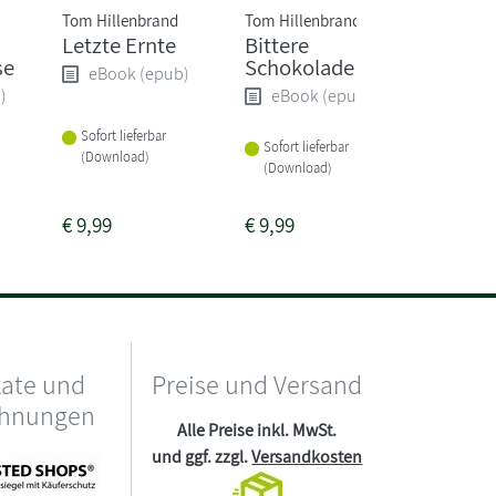
Tom Hillenbrand
Tom Hillenbrand
Tom Hill
Letzte Ernte
Bittere
Rotes 
se
Schokolade
eBook (epub)
eBoo
)
eBook (epub)
Sofort lieferbar
Sofort li
Sofort lieferbar
(Download)
(Downlo
(Download)
€
9,99
€
9,99
€
9,99
kate und
Preise und Versand
chnungen
Alle Preise inkl. MwSt.
und ggf. zzgl.
Versandkosten