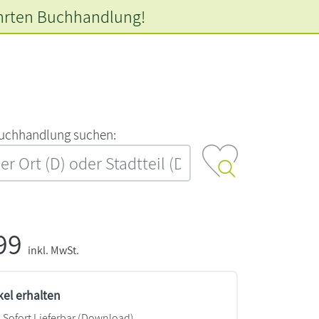
hrten
Buchhandlung!
‍u‍c‍h‍h‍a‍n‍d‍l‍u‍n‍g‍ ‍s‍u‍c‍h‍e‍n‍:‍
,99
inkl. MwSt.
kel erhalten
Sofort Lieferbar (Download)