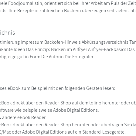
freie Foodjournalistin, orientiert sich bei ihrer Arbeit am Puls der Ze
ds. Ihre Rezepte in zahlreichen Büchern überzeugen seit vielen Jahr
ichnis
timierung Impressum Backofen-Hinweis Abkürzungsverzeichnis Tanja
ikante Ideen Das Prinzip: Backen im Airfryer Airfryer-Backbasics 
tigteige gut in Form Die Autorin Die Fotografin
ses eBook zum Beispiel mit den folgenden Geräten lesen:
r
eBook direkt über den Reader-Shop auf dem tolino herunter oder übe
ftware wie beispielsweise Adobe Digital Editions.
 & andere eBook Reader
eBook direkt über den Reader-Shop herunter oder übertragen Sie d
Mac oder Adobe Digital Editions auf ein Standard-Lesegeräte.