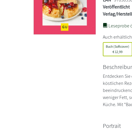
Veröffentlicht
Verlag/Herstel
Leseprobe ö
Auch erhältlich
Buch (Softcover)
€
12,99
Beschreibu
Entdecken Sie 
köstlichen Rez
beeindruckende
weniger Fett, 
Küche. Mit "Bac
Portrait