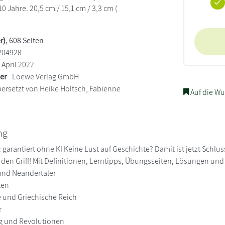
 Jahre. 20,5 cm / 15,1 cm / 3,3 cm (
r)
, 608 Seiten
204928
April 2022
ler
Loewe Verlag GmbH
ersetzt von Heike Holtsch, Fabienne
Auf die Wu
ng
garantiert ohne KI Keine Lust auf Geschichte? Damit ist jetzt Schlu
in den Griff! Mit Definitionen, Lerntipps, Übungsseiten, Lösungen un
 und Neandertaler
ten
 und Griechische Reich
r
ng und Revolutionen