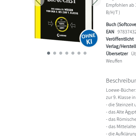
Zurück
Weiter
Empfohlen ab 10
B/H/T )
Buch (Softcove
EAN
9783743
Veröffentlicht
Verlag/Herstel
Übersetzer
Üb
Weuffen
Beschreibu
Loewe-Bücher: 
zur 9. Klasse 
- die Steinzeit
- das Alte Ägyp
- das Römische
- das Mittelalte
- die Aufkläru