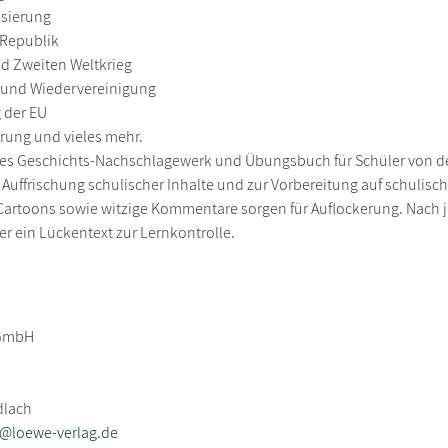
lisierung
 Republik
nd Zweiten Weltkrieg
D und Wiedervereinigung
 der EU
erung und vieles mehr.
s Geschichts-Nachschlagewerk und Übungsbuch für Schüler von der 5
 Auffrischung schulischer Inhalte und zur Vorbereitung auf schulisc
Cartoons sowie witzige Kommentare sorgen für Auflockerung. Nach je
er ein Lückentext zur Lernkontrolle.
 GmbH
dlach
b@loewe-verlag.de