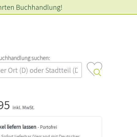
hrten
Buchhandlung!
‍u‍c‍h‍h‍a‍n‍d‍l‍u‍n‍g‍ ‍s‍u‍c‍h‍e‍n‍:‍
,95
inkl. MwSt.
kel liefern lassen
- Portofrei
Sofort lieferbar
(Versand mit Deutscher