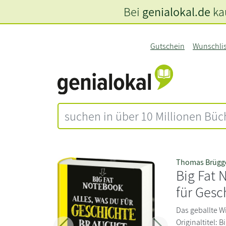
Bei
genialokal.de
kau
Gutschein
Wunschli
Thomas Brüg
Big Fat 
für Gesc
Das geballte Wi
Originaltitel: 