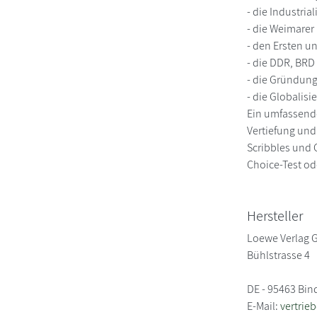
- die Industria
- die Weimarer
- den Ersten u
- die DDR, BR
- die Gründung
- die Globalisi
Ein umfassende
Vertiefung und
Scribbles und 
Choice-Test od
Hersteller
Loewe Verlag
Bühlstrasse 4
DE - 95463 Bin
E-Mail:
vertrie