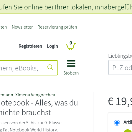
fen Sie online bei Ihrer lokalen
, inhabergefü
sten
Newsletter
Reservierung prüfen
0
Registrieren
Login
L‍i‍e‍b‍l‍i‍n‍g‍s‍b
Stöbern
gemann
,
Ximena Vengoechea
€
19
Notebook - Alles, was du
hichte brauchst
Arti
ssen von der 5. bis zur 9. Klasse.
Big Fat Notebook World History.