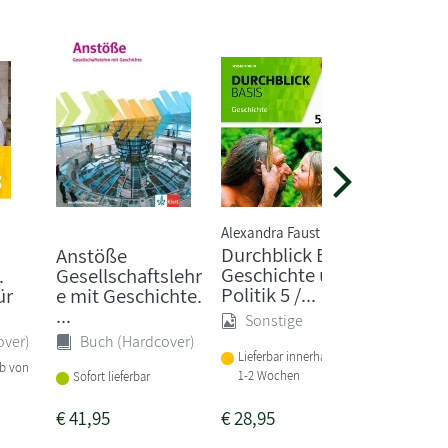
Alexandra Faust
Enrico Ja
Durchblick Basis
Durchb
Anstöße
Geschichte und
Geschic
.
Gesellschaftslehr
Politik 5 /...
Schulb
ür
e mit Geschichte.
Nordrhe
...
Sonstige
Sonst
over)
Buch (Hardcover)
Lieferbar innerhalb von
Lieferba
lb von
1-2 Wochen
Sofort lieferbar
1-2 Woc
€
41,95
€
28,95
€
32,50