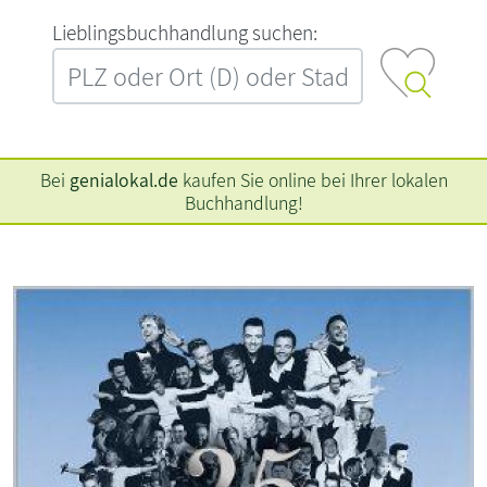
L‍i‍e‍b‍l‍i‍n‍g‍s‍b‍u‍c‍h‍h‍a‍n‍d‍l‍u‍n‍g‍ ‍s‍u‍c‍h‍e‍n‍:‍
Bei
genialokal.de
kaufen Sie online bei Ihrer lokalen
Buchhandlung!