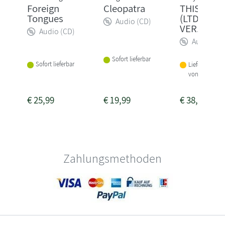
Foreign
Cleopatra
THIS & TH
Tongues
(LTD. TRU
Audio (CD)
VER.)
Audio (CD)
Audio (CD
Sofort lieferbar
Sofort lieferbar
Lieferbar inne
von 1-2 Woch
€
25,99
€
19,99
€
38,99
Zahlungsmethoden