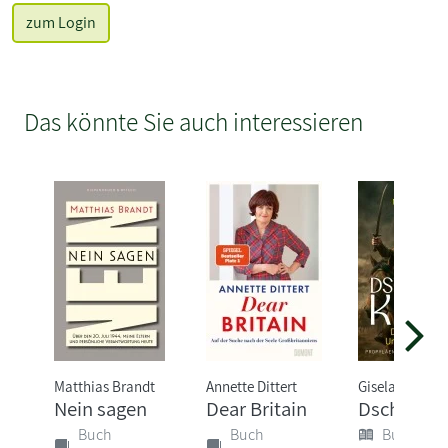
zum Login
Das könnte Sie auch interessieren
Matthias Brandt
Annette Dittert
Gisela Graich
Nein sagen
Dear Britain
Dschingis
Buch
Buch
Buch (Sof