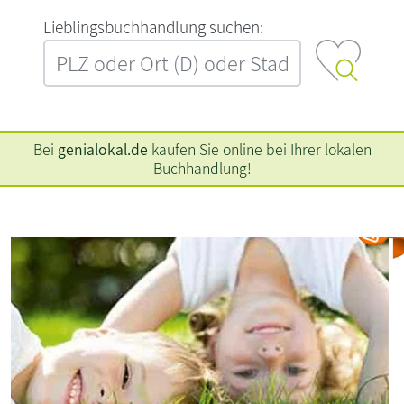
L‍i‍e‍b‍l‍i‍n‍g‍s‍b‍u‍c‍h‍h‍a‍n‍d‍l‍u‍n‍g‍ ‍s‍u‍c‍h‍e‍n‍:‍
Bei
genialokal.de
kaufen Sie online bei Ihrer lokalen
Buchhandlung!