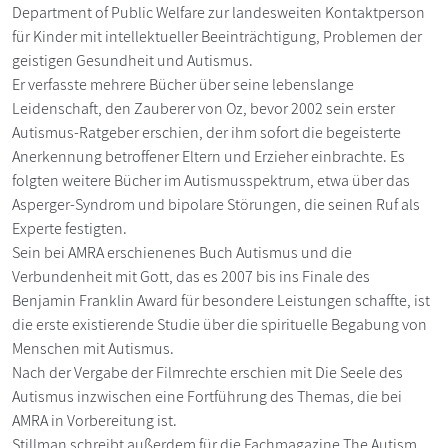
Department of Public Welfare zur landesweiten Kontaktperson
für Kinder mit intellektueller Beeinträchtigung, Problemen der
geistigen Gesundheit und Autismus.
Er verfasste mehrere Bücher über seine lebenslange
Leidenschaft, den Zauberer von Oz, bevor 2002 sein erster
Autismus-Ratgeber erschien, der ihm sofort die begeisterte
Anerkennung betroffener Eltern und Erzieher einbrachte. Es
folgten weitere Bücher im Autismusspektrum, etwa über das
Asperger-Syndrom und bipolare Störungen, die seinen Ruf als
Experte festigten.
Sein bei AMRA erschienenes Buch Autismus und die
Verbundenheit mit Gott, das es 2007 bis ins Finale des
Benjamin Franklin Award für besondere Leistungen schaffte, ist
die erste existierende Studie über die spirituelle Begabung von
Menschen mit Autismus.
Nach der Vergabe der Filmrechte erschien mit Die Seele des
Autismus inzwischen eine Fortführung des Themas, die bei
AMRA in Vorbereitung ist.
Stillman schreibt außerdem für die Fachmagazine The Autism