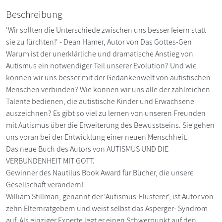
Beschreibung
'Wir sollten die Unterschiede zwischen uns besser feiern statt
sie zu fürchten!' - Dean Hamer, Autor von Das Gottes-Gen
Warum ist der unerklärliche und dramatische Anstieg von
Autismus ein notwendiger Teil unserer Evolution? Und wie
können wir uns besser mit der Gedankenwelt von autistischen
Menschen verbinden? Wie können wir uns alle der zahlreichen
Talente bedienen, die autistische Kinder und Erwachsene
auszeichnen? Es gibt so viel zu lernen von unseren Freunden
mit Autismus über die Erweiterung des Bewusstseins. Sie gehen
uns voran bei der Entwicklung einer neuen Menschheit.
Das neue Buch des Autors von AUTISMUS UND DIE
VERBUNDENHEIT MIT GOTT.
Gewinner des Nautilus Book Award für Bücher, die unsere
Gesellschaft verändern!
William Stillman, genannt der 'Autismus-Flüsterer', ist Autor von
zehn Elternratgebern und weist selbst das Asperger- Syndrom
auf. Als einziger Experte legt er einen Schwerpunkt auf den