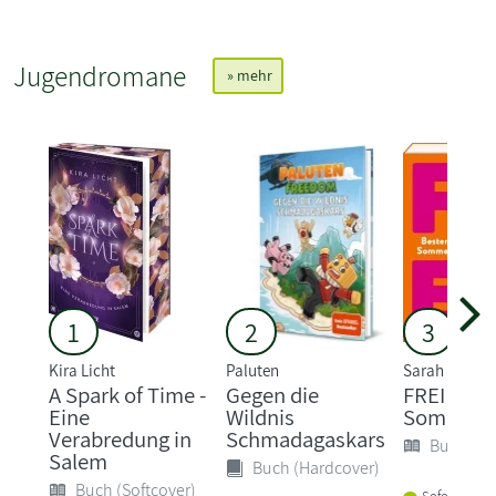
Jugendromane
» mehr
1
2
3
Kira Licht
Paluten
Sarah Welk
A Spark of Time -
Gegen die
FREI - Bes
Eine
Wildnis
Sommer (
Verabredung in
Schmadagaskars
Buch (So
Salem
Buch (Hardcover)
Buch (Softcover)