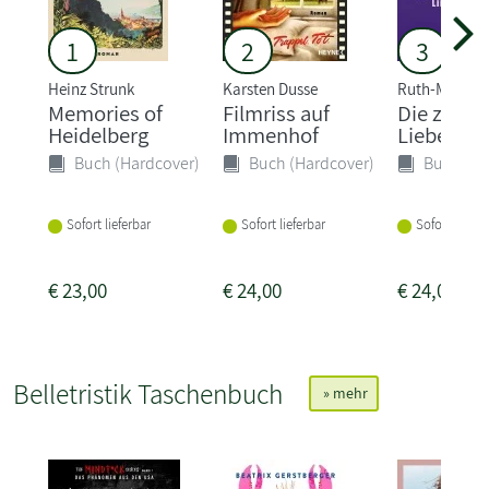
1
2
3
Heinz Strunk
Karsten Dusse
Ruth-Maria 
Memories of
Filmriss auf
Die zweit
Heidelberg
Immenhof
Liebe
Buch (Hardcover)
Buch (Hardcover)
Buch (Ha
Sofort lieferbar
Sofort lieferbar
Sofort liefer
€
23,00
€
24,00
€
24,00
Belletristik Taschenbuch
» mehr