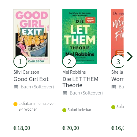
1
2
3
Silvi Carlsson
Mel Robbins
Sheila de Liz
Good Girl Exit
Die LET THEM
Woman on
Theorie
Buch (Softcover)
Buch (So
Buch (Softcover)
Lieferbar innerhalb von
Sofort liefer
3-4 Wochen
Sofort lieferbar
€
18,00
€
20,00
€
16,00