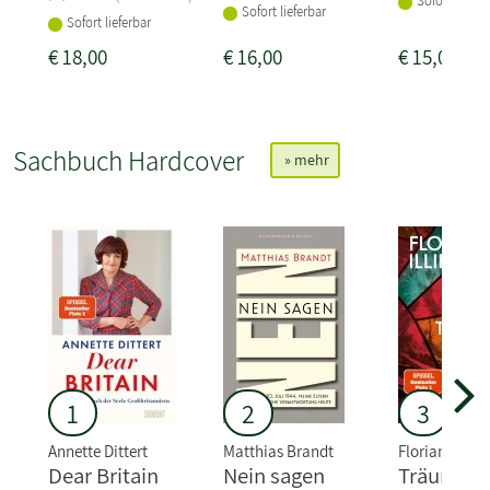
Sofort liefer
Sofort lieferbar
Sofort lieferbar
€
18,00
€
16,00
€
15,00
Sachbuch Hardcover
» mehr
1
2
3
Annette Dittert
Matthias Brandt
Florian Illies
Dear Britain
Nein sagen
Träume a