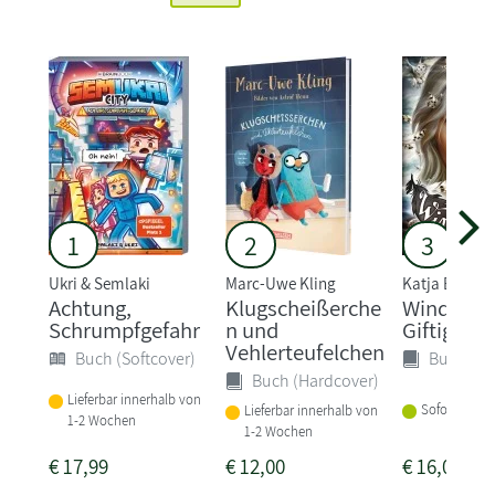
1
2
3
Ukri & Semlaki
Marc-Uwe Kling
Katja Brandi
Achtung,
Klugscheißerche
Windwalke
Schrumpfgefahr
n und
Giftige Ge
Vehlerteufelchen
Buch (Softcover)
Buch (Ha
Buch (Hardcover)
Lieferbar innerhalb von
Sofort liefer
Lieferbar innerhalb von
1-2 Wochen
1-2 Wochen
€
17,99
€
12,00
€
16,00