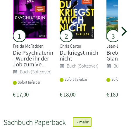
1
2
3
Freida McFadden
Chris Carter
Jean-Luc Ba
Die Psychiaterin
Du kriegst mich
Bretonisc
- Wurde ihr der
nicht
Glanz
Job zum Ve...
Buch (Softcover)
Buch (So
Buch (Softcover)
Sofort lieferbar
Sofort liefer
Sofort lieferbar
€
17,00
€
18,00
€
18,00
Sachbuch Paperback
» mehr