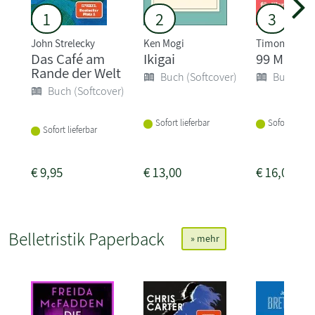
1
2
3
John Strelecky
Ken Mogi
Timon Kraus
Das Café am
Ikigai
99 Mind H
Rande der Welt
Buch (Softcover)
Buch (So
Buch (Softcover)
Sofort lieferbar
Sofort liefer
Sofort lieferbar
€
9,95
€
13,00
€
16,00
Belletristik Paperback
» mehr