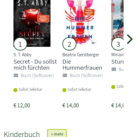
1
2
3
S. T. Abby
Beatrix Gerstberger
Miriam Geor
Secret - Du sollst
Die
Sturmlan
mich fürchten
Hummerfrauen
Buch (So
Buch (Softcover)
Buch (Softcover)
Sofort liefer
Sofort lieferbar
Sofort lieferbar
€
12,00
€
14,00
€
14,00
Kinderbuch
» mehr