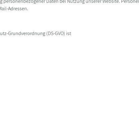
ng personenbezogener Daten bei Nutzung unserer Website. Personen
Mail-Adressen.
chutz-Grundverordnung (DS-GVO) ist