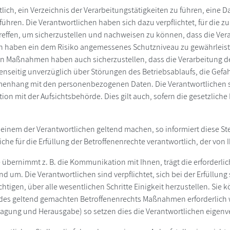
tlich, ein Verzeichnis der Verarbeitungstätigkeiten zu führen, eine
ühren. Die Verantwortlichen haben sich dazu verpflichtet, für die
effen, um sicherzustellen und nachweisen zu können, dass die Ve
 haben ein dem Risiko angemessenes Schutzniveau zu gewährleiste
chen Maßnahmen haben auch sicherzustellen, dass die Verarbeitung 
genseitig unverzüglich über Störungen des Betriebsablaufs, die Gefah
enhang mit den personenbezogenen Daten. Die Verantwortlichen s
n mit der Aufsichtsbehörde. Dies gilt auch, sofern die gesetzliche P
 einem der Verantwortlichen geltend machen, so informiert diese Stel
iche für die Erfüllung der Betroffenenrechte verantwortlich, der von 
e übernimmt z. B. die Kommunikation mit Ihnen, trägt die erforder
um. Die Verantwortlichen sind verpflichtet, sich bei der Erfüllung
chtigen, über alle wesentlichen Schritte Einigkeit herzustellen. Si
des geltend gemachten Betroffenenrechts Maßnahmen erforderlich w
agung und Herausgabe) so setzen dies die Verantwortlichen eigenv