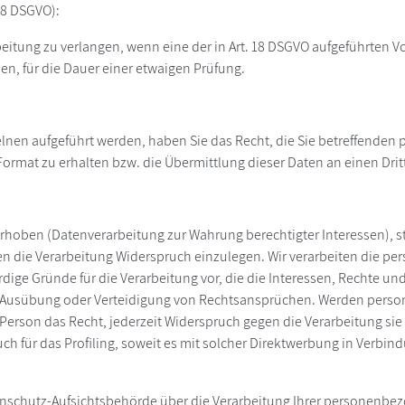
18 DSGVO):
eitung zu verlangen, wenn eine der in Art. 18 DSGVO aufgeführten V
n, für die Dauer einer etwaigen Prüfung.
nzelnen aufgeführt werden, haben Sie das Recht, die Sie betreffend
ormat zu erhalten bzw. die Übermittlung dieser Daten an einen Drit
f erhoben (Datenverarbeitung zur Wahrung berechtigter Interessen), s
gen die Verarbeitung Widerspruch einzulegen. Wir verarbeiten die p
ge Gründe für die Verarbeitung vor, die die Interessen, Rechte un
, Ausübung oder Verteidigung von Rechtsansprüchen. Werden perso
e Person das Recht, jederzeit Widerspruch gegen die Verarbeitung 
uch für das Profiling, soweit es mit solcher Direktwerbung in Ver
atenschutz-Aufsichtsbehörde über die Verarbeitung Ihrer personenb