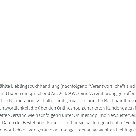
wählte Lieblingsbuchhandlung (nachfolgend "Verantwortliche") sin
 und haben entsprechend Art. 26 DSGVO eine Vereinbarung getroffen
t in dem Kooperationsverhältnis mit genialokal und der Buchhandlun
twortlichkeit die über den Onlineshop generierten Kundendaten fü
tter-Versand wie nachfolgend unter Onlineshop und Newsletterver
 Daten der Bestellung (Näheres finden Sie nachfolgend unter "Bes
antwortlichkeit von genialokal und ggfs. der ausgewählten Lieblin