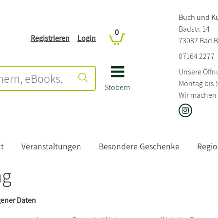
Buch und K
Badstr. 14
0
Registrieren
Login
73087 Bad B
07164 2277
Unsere Öffn
Montag bis 
Stöbern
Wir machen 
t
Veranstaltungen
Besondere Geschenke
Regio
ng
gener Daten