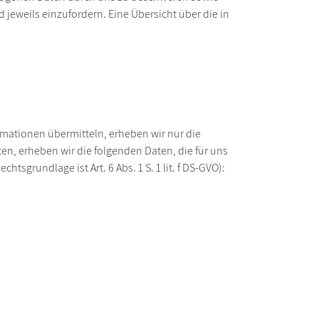
eweils einzufordern. Eine Übersicht über die in
ormationen übermitteln, erheben wir nur die
n, erheben wir die folgenden Daten, die für uns
sgrundlage ist Art. 6 Abs. 1 S. 1 lit. f DS-GVO):