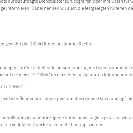
bots auf beauftragte Dienstleister zurückgreifen oder Ihre Daten fü
ge informieren. Dabei nennen wir auch die festgelegten Kriterien d
ten gewährt die DSGVO Ihnen bestimmte Rechte:
erlangen, ob Sie betreffende personenbezogene Daten verarbeitet wer
auf die in Art. 15 DSGVO im einzelnen aufgeführten Informationen
nd 17 DSGVO):
g Sie betreffender unrichtiger personenbezogener Daten und ggf. di
e betreffende personenbezogene Daten unverzüglich gelöscht werden,
 für die verfolgten Zwecke nicht mehr benötigt werden.