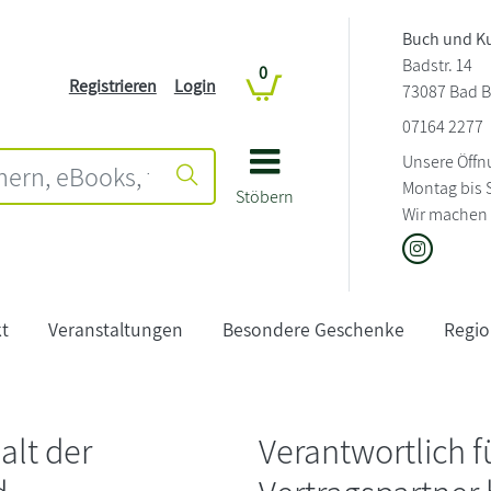
Buch und K
Badstr. 14
0
Registrieren
Login
73087 Bad B
07164 2277
Unsere Öffn
Montag bis 
Stöbern
Wir machen 
t
Veranstaltungen
Besondere Geschenke
Regio
alt der
Verantwortlich 