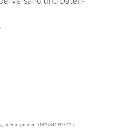
 bei Versand und Daten-
/
D Registrierungsnummer DE3744409757792