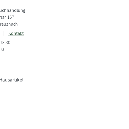
uchhandlung
tr. 167
Kreuznach
|
Kontakt
-18.30
.00
Hausartikel