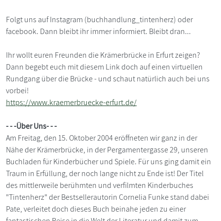
Folgt uns auf Instagram (buchhandlung_tintenherz) oder
facebook. Dann bleibt ihr immer informiert. Bleibt dran...
Ihr wollt euren Freunden die Krämerbrücke in Erfurt zeigen?
Dann begebt euch mit diesem Link doch auf einen virtuellen
Rundgang über die Brücke - und schaut natürlich auch bei uns
vorbei!
https://www.kraemerbruecke-erfurt.de/
- - -Über Uns- - -
Am Freitag, den 15. Oktober 2004 eröffneten wir ganz in der
Nähe der Krämerbrücke, in der Pergamentergasse 29, unseren
Buchladen für Kinderbücher und Spiele. Für uns ging damit ein
Traum in Erfüllung, der noch lange nicht zu Ende ist! Der Titel
des mittlerweile berühmten und verfilmten Kinderbuches
"Tintenherz" der Bestsellerautorin Cornelia Funke stand dabei
Pate, verleitet doch dieses Buch beinahe jeden zu einer
fantastischen Reise in die Welt der Literatur und damit zum