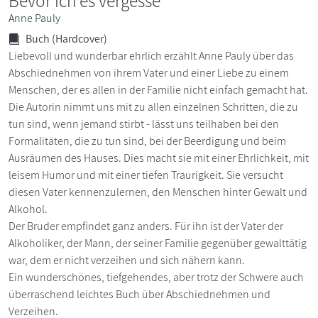
Bevor ich es vergesse
Anne Pauly
Buch (Hardcover)
Liebevoll und wunderbar ehrlich erzählt Anne Pauly über das
Abschiednehmen von ihrem Vater und einer Liebe zu einem
Menschen, der es allen in der Familie nicht einfach gemacht hat.
Die Autorin nimmt uns mit zu allen einzelnen Schritten, die zu
tun sind, wenn jemand stirbt - lässt uns teilhaben bei den
Formalitäten, die zu tun sind, bei der Beerdigung und beim
Ausräumen des Hauses. Dies macht sie mit einer Ehrlichkeit, mit
leisem Humor und mit einer tiefen Traurigkeit. Sie versucht
diesen Vater kennenzulernen, den Menschen hinter Gewalt und
Alkohol.
Der Bruder empfindet ganz anders. Für ihn ist der Vater der
Alkoholiker, der Mann, der seiner Familie gegenüber gewalttätig
war, dem er nicht verzeihen und sich nähern kann.
Ein wunderschönes, tiefgehendes, aber trotz der Schwere auch
überraschend leichtes Buch über Abschiednehmen und
Verzeihen.