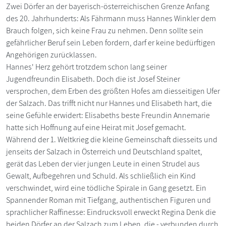
Zwei Dörfer an der bayerisch-österreichischen Grenze Anfang
des 20. Jahrhunderts: Als Fährmann muss Hannes Winkler dem
Brauch folgen, sich keine Frau zu nehmen. Denn sollte sein
gefährlicher Beruf sein Leben fordern, darf er keine bedürftigen
Angehörigen zurücklassen.
Hannes' Herz gehört trotzdem schon lang seiner
Jugendfreundin Elisabeth. Doch die ist Josef Steiner
versprochen, dem Erben des größten Hofes am diesseitigen Ufer
der Salzach. Das trifft nicht nur Hannes und Elisabeth hart, die
seine Gefühle erwidert: Elisabeths beste Freundin Annemarie
hatte sich Hoffnung auf eine Heirat mit Josef gemacht.
Während der 1. Weltkrieg die kleine Gemeinschaft diesseits und
jenseits der Salzach in Österreich und Deutschland spaltet,
gerät das Leben der vier jungen Leute in einen Strudel aus
Gewalt, Aufbegehren und Schuld. Als schließlich ein Kind
verschwindet, wird eine tödliche Spirale in Gang gesetzt. Ein
Spannender Roman mit Tiefgang, authentischen Figuren und
sprachlicher Raffinesse: Eindrucksvoll erweckt Regina Denk die
beiden Dörfer an der Salzach zum Leben, die - verbunden durch