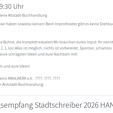
9:30 Uhr
lerie Altstadt-Buchhandlung
– wir haben sowieso keinen! Beim Improtheater gibt es keine Drehb
e Bühne, die komplett eskaliert.Wir brauchen euren Input: Ihr nenn
 2, 1, los! Alles ist möglich, nichts ist vorbereitet. Spontan, schamlos
 eure schrägsten Ideen und eure Nachbarn mit!
ch und eure Ideen!
eins MAHLWERK e.V. . ????. ????. ????
er Alststadt-Buchhandlung
sempfang Stadtschreiber 2026 H