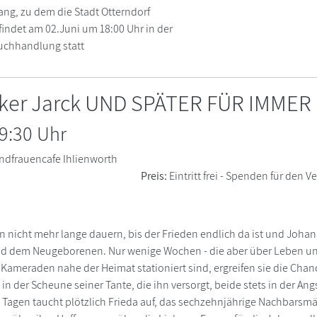
g, zu dem die Stadt Otterndorf
 findet am 02.Juni um 18:00 Uhr in der
Buchhandlung statt
lker Jarck UND SPÄTER FÜR IMMER
9:30 Uhr
ndfrauencafe Ihlienworth
Preis:
Eintritt frei - Spenden für den
nn nicht mehr lange dauern, bis der Frieden endlich da ist und Joh
nd dem Neugeborenen. Nur wenige Wochen - die aber über Leben un
Kameraden nahe der Heimat stationiert sind, ergreifen sie die Chan
in der Scheune seiner Tante, die ihn versorgt, beide stets in der Ang
 Tagen taucht plötzlich Frieda auf, das sechzehnjährige Nachbarsm