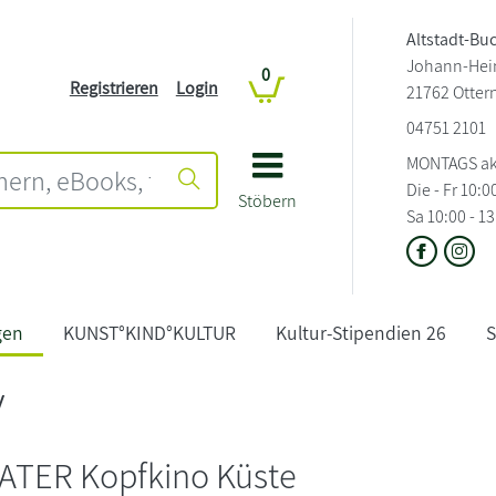
Altstadt-Bu
Johann-Hein
0
Registrieren
Login
21762 Otter
04751 2101
MONTAGS ak
Die - Fr 10:0
Stöbern
Sa 10:00 - 1
gen
KUNST°KIND°KULTUR
Kultur-Stipendien 26
v
TER Kopfkino Küste