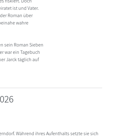
s riskiert. Doch
ratet ist und Vater.
ender Roman über
e beinahe wahre
hien sein Roman Sieben
mer war ein Tagebuch
er Jarck täglich auf
2026
terndorf. Während ihres Aufenthalts setzte sie sich