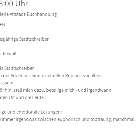
8:00 Uhr
lerie Altstadt-Buchhandlung
MEN
iesjährige Stadtschreiber
üderwall.
ls Stadtschreiber
n der Arbeit an seinem aktuellen Roman - vor allem
lassen:
r hin, stell mich dazu, beteilige mich - und irgendwann
 den Ort und die Leute."
dige und emotionale Lesungen:
 immer irgendwas zwischen euphorisch und todtraurig, manchmal s