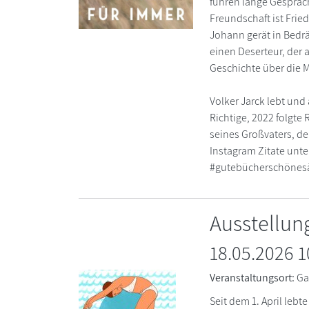
führen lange Gespräch
Freundschaft ist Frie
Johann gerät in Bedrä
einen Deserteur, der a
Geschichte über die M
Volker Jarck lebt und
Richtige, 2022 folgte
seines Großvaters, der
Instagram Zitate unt
#gutebücherschönesä
Ausstellun
18.05.2026 
Veranstaltungsort:
Ga
Seit dem 1. April lebt