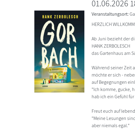
01.06.2026 1
Veranstaltungsort:
Ga
HERZLICH WILLKOM
Ab Juni bezieht der d
HANK ZERBOLESCH
das Gartenhaus am S
Während seiner Zeit a
möchte er sich - nebe
auf Begegnungen ein
"Ich komme, gucke, hö
hab ich ein Gefühl für
Freut euch auf leben
"Meine Lesungen sind
aber niemals egal."