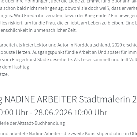
e über ihre Hoffnungen, über die Liebe zu Emmy, für die Johann alle
da schon bald nicht mehr genug, obwohl sie doch weiß, dass er verhei
ngnis: Wird Frieda ihn verraten, bevor der Krieg endet? Ein beweg
lles riskiert, um für die Frau, die er liebt, am Leben zu bleiben. Ein
enschlichkeit in unmenschlicher Zeit.
 arbeitet als freier Lektor und Autor in Norddeutschland, 2020 ersc
 Robuste Herzen. Ausgangspunkt für die Arbeit an Und später für im
 vom Fliegerhorst Stade desertierte. Als Leser sammelt und teilt Volk
er dem Hashtag
tze.
g NADINE ARBEITER Stadtmalerin 
10:00 Uhr
-
28.06.2026 10:00
Uhr
lerie der Altstadt-Buchhandlung
e und arbeitete Nadine Arbeiter - die zweite Kunststipendiatin - in Ot